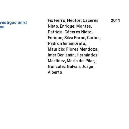
Fix Fierro, Héctor
;
Cáceres
2011
nvestigación El
Nieto, Enrique
;
Montes,
ico
Patricia
;
Cáceres Nieto,
Enrique
;
Silva Forné, Carlos
;
Padrón Innamorato,
Mauricio
;
Flores Mendoza,
Imer Benjamín
;
Hernández
Martínez, María del Pilar
;
González Galván, Jorge
Alberto