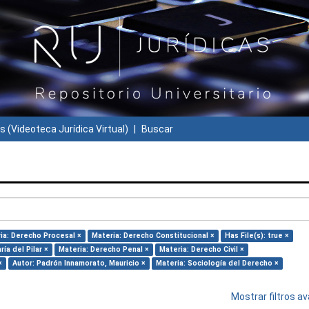
s (Videoteca Jurídica Virtual)
Buscar
ia: Derecho Procesal ×
Materia: Derecho Constitucional ×
Has File(s): true ×
ía del Pilar ×
Materia: Derecho Penal ×
Materia: Derecho Civil ×
×
Autor: Padrón Innamorato, Mauricio ×
Materia: Sociología del Derecho ×
Mostrar filtros 