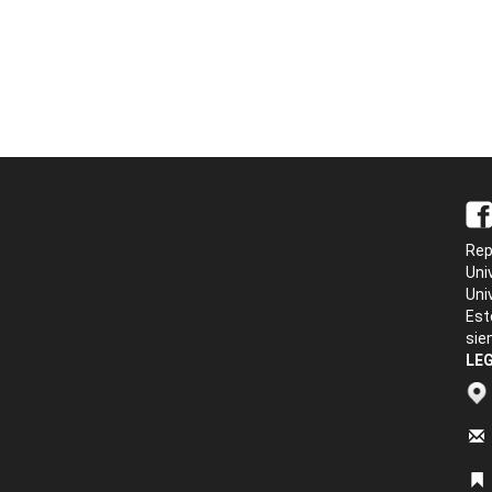
Rep
Uni
Uni
Est
sie
LEG