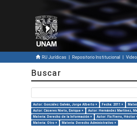
RU Jurídicas
Repositorio Institucional
Video
Buscar
Autor: González Galván, Jorge Alberto ×
Fecha: 2011 ×
Mater
Autor: Cáceres Nieto, Enrique ×
Autor: Hernández Martínez, Mar
Materia: Derecho de la Información ×
Autor: Fix Fierro, Héctor 
Materia: Otro ×
Materia: Derecho Administrativo ×