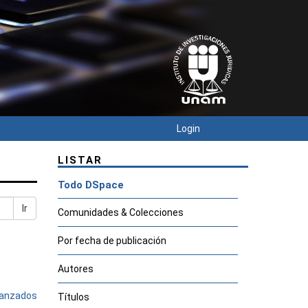
Login
LISTAR
Todo DSpace
Ir
Comunidades & Colecciones
Por fecha de publicación
Autores
avanzados
Títulos