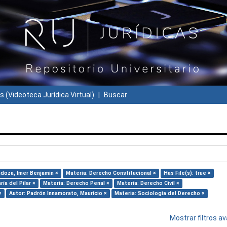
s (Videoteca Jurídica Virtual)
Buscar
ndoza, Imer Benjamín ×
Materia: Derecho Constitucional ×
Has File(s): true ×
ía del Pilar ×
Materia: Derecho Penal ×
Materia: Derecho Civil ×
×
Autor: Padrón Innamorato, Mauricio ×
Materia: Sociología del Derecho ×
Mostrar filtros 