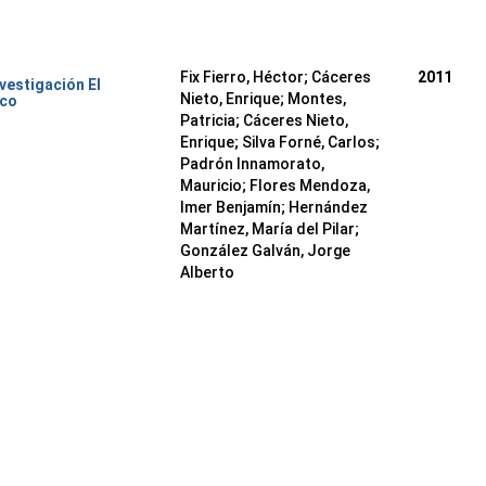
Fix Fierro, Héctor
;
Cáceres
2011
nvestigación El
Nieto, Enrique
;
Montes,
ico
Patricia
;
Cáceres Nieto,
Enrique
;
Silva Forné, Carlos
;
Padrón Innamorato,
Mauricio
;
Flores Mendoza,
Imer Benjamín
;
Hernández
Martínez, María del Pilar
;
González Galván, Jorge
Alberto