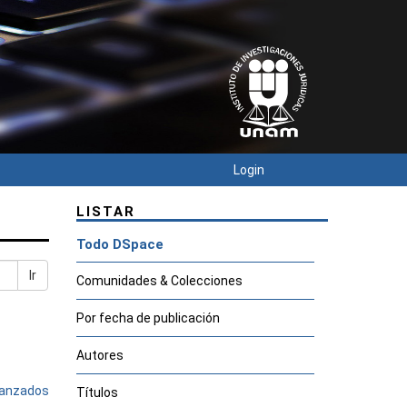
Login
LISTAR
Todo DSpace
Ir
Comunidades & Colecciones
Por fecha de publicación
Autores
avanzados
Títulos