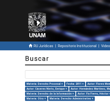
RU Jurídicas
Repositorio Institucional
Video
Buscar
Materia: Derecho Procesal ×
Fecha: 2011 ×
Autor: Flores Me
Autor: Cáceres Nieto, Enrique ×
Autor: Hernández Martínez, Mar
Materia: Derecho de la Información ×
Autor: Fix Fierro, Héctor 
Materia: Otro ×
Materia: Derecho Administrativo ×