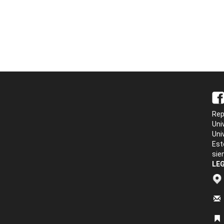
Rep
Uni
Uni
Est
sie
LEG