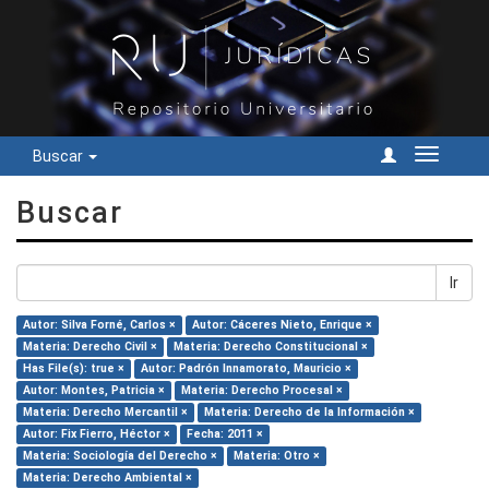
Buscar
Cambiar
navegac
Buscar
Ir
Autor: Silva Forné, Carlos ×
Autor: Cáceres Nieto, Enrique ×
Materia: Derecho Civil ×
Materia: Derecho Constitucional ×
Has File(s): true ×
Autor: Padrón Innamorato, Mauricio ×
Autor: Montes, Patricia ×
Materia: Derecho Procesal ×
Materia: Derecho Mercantil ×
Materia: Derecho de la Información ×
Autor: Fix Fierro, Héctor ×
Fecha: 2011 ×
Materia: Sociología del Derecho ×
Materia: Otro ×
Materia: Derecho Ambiental ×