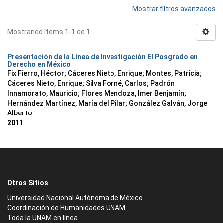
Mostrar filtros avanzados
Mostrando ítems 1-1 de 1
Presentación de la Línea de Investigación El Posgrado en
Derecho en México
Fix Fierro, Héctor
;
Cáceres Nieto, Enrique
;
Montes, Patricia
;
Cáceres Nieto, Enrique
;
Silva Forné, Carlos
;
Padrón
Innamorato, Mauricio
;
Flores Mendoza, Imer Benjamín
;
Hernández Martínez, María del Pilar
;
González Galván, Jorge
Alberto
2011
Otros Sitios
Universidad Nacional Autónoma de México
Coordinación de Humanidades UNAM
Toda la UNAM en línea