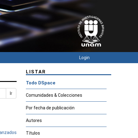
Login
LISTAR
Todo DSpace
Ir
Comunidades & Colecciones
Por fecha de publicación
Autores
avanzados
Títulos