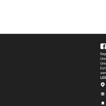
Rep
Uni
Uni
Est
sie
LEG