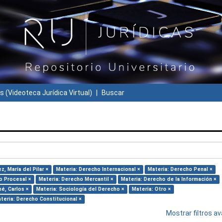
s (Videoteca Jurídica Virtual)
Buscar
, María del Pilar ×
Materia: Derecho Internacional ×
Materia: Derecho Penal ×
o Procesal ×
Materia: Derecho Mercantil ×
Materia: Derecho de la Información ×
né, Carlos ×
Materia: Sociología del Derecho ×
Materia: Otro ×
teria: Derecho Constitucional ×
Mostrar filtros 