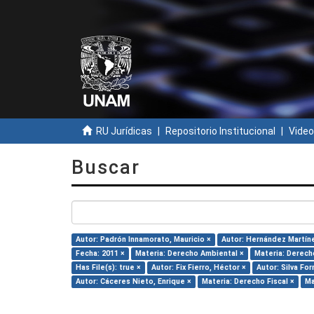
RU Jurídicas
Repositorio Institucional
Video
Buscar
Autor: Padrón Innamorato, Mauricio ×
Autor: Hernández Martínez
Fecha: 2011 ×
Materia: Derecho Ambiental ×
Materia: Derech
Has File(s): true ×
Autor: Fix Fierro, Héctor ×
Autor: Silva For
Autor: Cáceres Nieto, Enrique ×
Materia: Derecho Fiscal ×
Ma