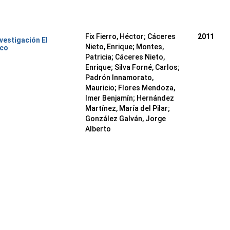
Fix Fierro, Héctor
;
Cáceres
2011
nvestigación El
Nieto, Enrique
;
Montes,
ico
Patricia
;
Cáceres Nieto,
Enrique
;
Silva Forné, Carlos
;
Padrón Innamorato,
Mauricio
;
Flores Mendoza,
Imer Benjamín
;
Hernández
Martínez, María del Pilar
;
González Galván, Jorge
Alberto