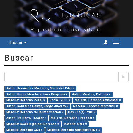
Buscar
Cambiar
navegac
Buscar
Ir
Autor: Hernández Martínez, María del Pilar ×
Autor: Flores Mendoza, Imer Benjamín ×
Autor: Montes, Patricia ×
Materia: Derecho Penal ×
Fecha: 2011 ×
Materia: Derecho Ambiental ×
Autor: González Galván, Jorge Alberto ×
Materia: Derecho Mercantil ×
Materia: Derecho de la Información ×
Has File(s): true ×
Autor: Fix Fierro, Héctor ×
Materia: Derecho Procesal ×
Materia: Sociología del Derecho ×
Materia: Otro ×
Materia: Derecho Civil ×
Materia: Derecho Administrativo ×