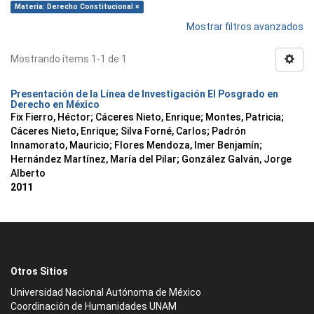
Materia: Derecho Constitucional ×
Mostrar filtros avanzados
Mostrando ítems 1-1 de 1
Presentación de la Línea de Investigación El Posgrado en
Derecho en México
Fix Fierro, Héctor
;
Cáceres Nieto, Enrique
;
Montes, Patricia
;
Cáceres Nieto, Enrique
;
Silva Forné, Carlos
;
Padrón
Innamorato, Mauricio
;
Flores Mendoza, Imer Benjamín
;
Hernández Martínez, María del Pilar
;
González Galván, Jorge
Alberto
2011
Otros Sitios
Universidad Nacional Autónoma de México
Coordinación de Humanidades UNAM