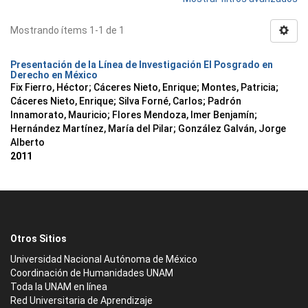
Mostrando ítems 1-1 de 1
Presentación de la Línea de Investigación El Posgrado en
Derecho en México
Fix Fierro, Héctor
;
Cáceres Nieto, Enrique
;
Montes, Patricia
;
Cáceres Nieto, Enrique
;
Silva Forné, Carlos
;
Padrón
Innamorato, Mauricio
;
Flores Mendoza, Imer Benjamín
;
Hernández Martínez, María del Pilar
;
González Galván, Jorge
Alberto
2011
Otros Sitios
Universidad Nacional Autónoma de México
Coordinación de Humanidades UNAM
Toda la UNAM en línea
Red Universitaria de Aprendizaje