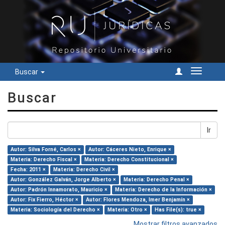
Buscar
Cambiar
navegac
Buscar
Ir
Autor: Silva Forné, Carlos ×
Autor: Cáceres Nieto, Enrique ×
Materia: Derecho Fiscal ×
Materia: Derecho Constitucional ×
Fecha: 2011 ×
Materia: Derecho Civil ×
Autor: González Galván, Jorge Alberto ×
Materia: Derecho Penal ×
Autor: Padrón Innamorato, Mauricio ×
Materia: Derecho de la Información ×
Autor: Fix Fierro, Héctor ×
Autor: Flores Mendoza, Imer Benjamín ×
Materia: Sociología del Derecho ×
Materia: Otro ×
Has File(s): true ×
Mostrar filtros avanzados