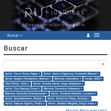
Buscar
Cambiar
navegac
Buscar
Ir
Autor: Corzo Sosa, Edgar ×
Autor: Castro Figueroa, Fernando Manuel ×
Autor: Anglés Hernández, Marisol ×
Materia: Seminario ×
Fecha: 2022 ×
Has File(s): false ×
Autor: Concha Cantú, Hugo Alejandro ×
Autor: Cruz Barney, Óscar ×
Materia: Derechos Humanos ×
Materia: Derecho Internacional ×
Autor: Córdova Vianello, Lorenzo ×
Autor: Ansolabehere, Karina ×
Autor: Gutiérrez Rivas, Rodrigo ×
Autor: Salazar Ugarte, Pedro ×
Autor: Amador Magaña, Diego Isaac ×
Mostrar filtros avanzados