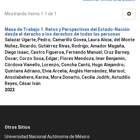
Mostrando ítems 1-1 de 1
Mesa de Trabajo 1. Retos y Perspectivas del Estado-Nación:
desde el derecho a los derechos de todas las personas
Salazar Ugarte, Pedro
;
Camarillo Govea, Laura Alicia
;
del Monte
Núñez, Ricardo
;
Gutiérrez Rivas, Rodrigo
;
Amador Magaña,
Diego Isaac
;
Castro Figueroa, Fernando Manuel
;
Cruz Barney,
Óscar
;
Corzo Sosa, Edgar
;
Flores Mendoza, Imer Benjamín
;
Córdova Vianello, Lorenzo
;
Concha Cantú, Hugo Alejandro
;
Quintana Adriano, Elvia Arcelia
;
Anglés Hernández, Marisol
;
Ansolabehere, Karina
;
Mora Donatto, Cecilia Judith
;
Astudillo
Reyes, César Iván
2022
Otros Sitios
Universidad Nacional Autónoma de México