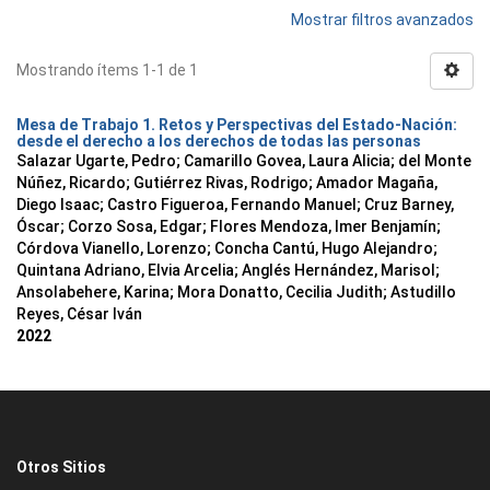
Mostrar filtros avanzados
Mostrando ítems 1-1 de 1
Mesa de Trabajo 1. Retos y Perspectivas del Estado-Nación:
desde el derecho a los derechos de todas las personas
Salazar Ugarte, Pedro
;
Camarillo Govea, Laura Alicia
;
del Monte
Núñez, Ricardo
;
Gutiérrez Rivas, Rodrigo
;
Amador Magaña,
Diego Isaac
;
Castro Figueroa, Fernando Manuel
;
Cruz Barney,
Óscar
;
Corzo Sosa, Edgar
;
Flores Mendoza, Imer Benjamín
;
Córdova Vianello, Lorenzo
;
Concha Cantú, Hugo Alejandro
;
Quintana Adriano, Elvia Arcelia
;
Anglés Hernández, Marisol
;
Ansolabehere, Karina
;
Mora Donatto, Cecilia Judith
;
Astudillo
Reyes, César Iván
2022
Otros Sitios