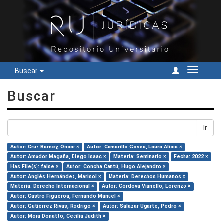
Buscar
Cambiar
navegac
Buscar
Ir
Autor: Cruz Barney, Óscar ×
Autor: Camarillo Govea, Laura Alicia ×
Autor: Amador Magaña, Diego Isaac ×
Materia: Seminario ×
Fecha: 2022 ×
Has File(s): false ×
Autor: Concha Cantú, Hugo Alejandro ×
Autor: Anglés Hernández, Marisol ×
Materia: Derechos Humanos ×
Materia: Derecho Internacional ×
Autor: Córdova Vianello, Lorenzo ×
Autor: Castro Figueroa, Fernando Manuel ×
Autor: Gutiérrez Rivas, Rodrigo ×
Autor: Salazar Ugarte, Pedro ×
Autor: Mora Donatto, Cecilia Judith ×