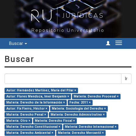
Buscar
Cambiar
navegac
Buscar
Ir
Autor: Hernández Martínez, María del Pilar ×
Autor: Flores Mendoza, Imer Benjamín ×
Materia: Derecho Procesal ×
Materia: Derecho de la Información ×
Fecha: 2011 ×
Autor: Fix Fierro, Héctor ×
Materia: Sociología del Derecho ×
Materia: Derecho Penal ×
Materia: Derecho Administrativo ×
Materia: Otro ×
Materia: Derecho Fiscal ×
Materia: Derecho Constitucional ×
Materia: Derecho Internacional ×
Materia: Derecho Ambiental ×
Materia: Derecho Mercantil ×