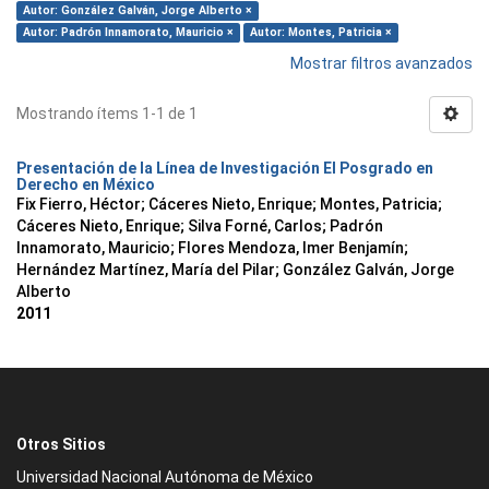
Autor: González Galván, Jorge Alberto ×
Autor: Padrón Innamorato, Mauricio ×
Autor: Montes, Patricia ×
Mostrar filtros avanzados
Mostrando ítems 1-1 de 1
Presentación de la Línea de Investigación El Posgrado en
Derecho en México
Fix Fierro, Héctor
;
Cáceres Nieto, Enrique
;
Montes, Patricia
;
Cáceres Nieto, Enrique
;
Silva Forné, Carlos
;
Padrón
Innamorato, Mauricio
;
Flores Mendoza, Imer Benjamín
;
Hernández Martínez, María del Pilar
;
González Galván, Jorge
Alberto
2011
Otros Sitios
Universidad Nacional Autónoma de México