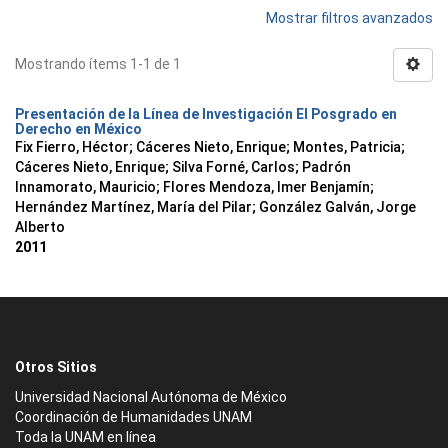
Mostrar filtros avanzados
Mostrando ítems 1-1 de 1
Presentación de la Línea de Investigación El Posgrado en
Derecho en México
Fix Fierro, Héctor
;
Cáceres Nieto, Enrique
;
Montes, Patricia
;
Cáceres Nieto, Enrique
;
Silva Forné, Carlos
;
Padrón
Innamorato, Mauricio
;
Flores Mendoza, Imer Benjamín
;
Hernández Martínez, María del Pilar
;
González Galván, Jorge
Alberto
2011
Otros Sitios
Universidad Nacional Autónoma de México
Coordinación de Humanidades UNAM
Toda la UNAM en línea