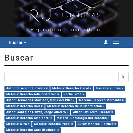
Buscar
Cambiar
navegac
Buscar
Ir
Autor: Silva Forné, Carlos ×
Materia: Derecho Fiscal ×
Has File(s): true ×
Materia: Derecho Administrativo ×
Fecha: 2011 ×
Autor: Hernández Martínez, María del Pilar ×
Materia: Derecho Mercantil ×
Materia: Derecho Civil ×
Materia: Derecho de la Información ×
Autor: González Galván, Jorge Alberto ×
Autor: Fix Fierro, Héctor ×
Materia: Derecho Ambiental ×
Materia: Sociología del Derecho ×
Materia: Otro ×
Materia: Derecho Penal ×
Autor: Montes, Patricia ×
Materia: Derecho Constitucional ×