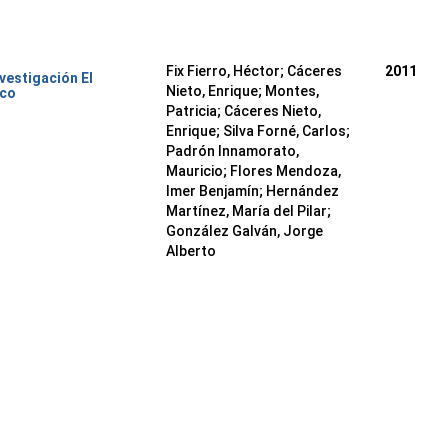
Fix Fierro, Héctor
;
Cáceres
2011
nvestigación El
Nieto, Enrique
;
Montes,
ico
Patricia
;
Cáceres Nieto,
Enrique
;
Silva Forné, Carlos
;
Padrón Innamorato,
Mauricio
;
Flores Mendoza,
Imer Benjamín
;
Hernández
Martínez, María del Pilar
;
González Galván, Jorge
Alberto