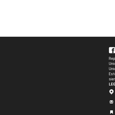
Rep
Uni
Uni
Est
sie
LEG