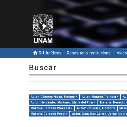
RU Jurídicas
Repositorio Institucional
Video
Buscar
Autor: Cáceres Nieto, Enrique ×
Autor: Montes, Patricia ×
Au
Autor: Hernández Martínez, María del Pilar ×
Materia: Derecho 
Materia: Derecho Procesal ×
Autor: Fix Fierro, Héctor ×
Mate
Materia: Derecho Penal ×
Autor: González Galván, Jorge Albert