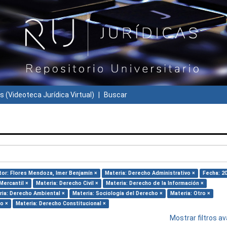
s (Videoteca Jurídica Virtual)
Buscar
tor: Flores Mendoza, Imer Benjamín ×
Materia: Derecho Administrativo ×
Fecha: 2
Mercantil ×
Materia: Derecho Civil ×
Materia: Derecho de la Información ×
ria: Derecho Ambiental ×
Materia: Sociología del Derecho ×
Materia: Otro ×
o ×
Materia: Derecho Constitucional ×
Mostrar filtros 