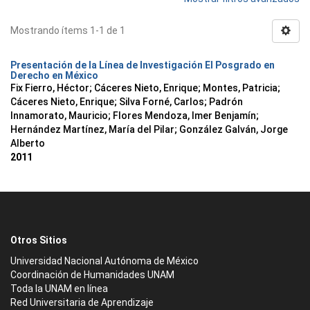
Mostrando ítems 1-1 de 1
Presentación de la Línea de Investigación El Posgrado en
Derecho en México
Fix Fierro, Héctor
;
Cáceres Nieto, Enrique
;
Montes, Patricia
;
Cáceres Nieto, Enrique
;
Silva Forné, Carlos
;
Padrón
Innamorato, Mauricio
;
Flores Mendoza, Imer Benjamín
;
Hernández Martínez, María del Pilar
;
González Galván, Jorge
Alberto
2011
Otros Sitios
Universidad Nacional Autónoma de México
Coordinación de Humanidades UNAM
Toda la UNAM en línea
Red Universitaria de Aprendizaje