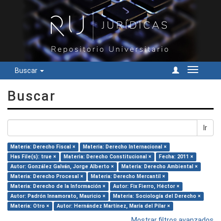
Buscar
Cambiar
navegac
Buscar
Ir
Materia: Derecho Fiscal ×
Materia: Derecho Internacional ×
Has File(s): true ×
Materia: Derecho Constitucional ×
Fecha: 2011 ×
Autor: González Galván, Jorge Alberto ×
Materia: Derecho Ambiental ×
Materia: Derecho Procesal ×
Materia: Derecho Mercantil ×
Materia: Derecho de la Información ×
Autor: Fix Fierro, Héctor ×
Autor: Padrón Innamorato, Mauricio ×
Materia: Sociología del Derecho ×
Materia: Otro ×
Autor: Hernández Martínez, María del Pilar ×
Mostrar filtros avanzados