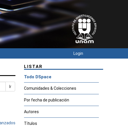
Login
LISTAR
Todo DSpace
Ir
Comunidades & Colecciones
Por fecha de publicación
Autores
avanzados
Títulos