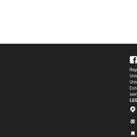
Rep
Uni
Uni
Est
sie
LEG