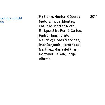
Fix Fierro, Héctor
;
Cáceres
2011
nvestigación El
Nieto, Enrique
;
Montes,
ico
Patricia
;
Cáceres Nieto,
Enrique
;
Silva Forné, Carlos
;
Padrón Innamorato,
Mauricio
;
Flores Mendoza,
Imer Benjamín
;
Hernández
Martínez, María del Pilar
;
González Galván, Jorge
Alberto