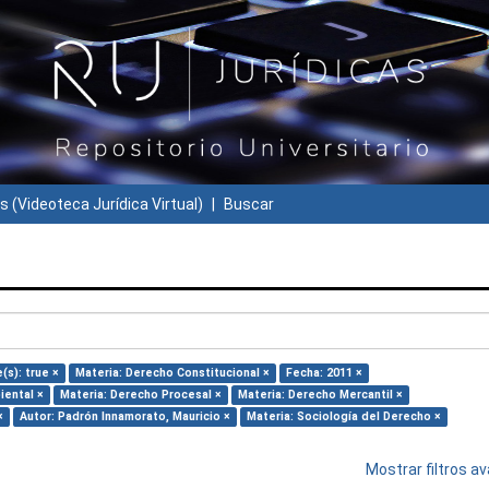
s (Videoteca Jurídica Virtual)
Buscar
e(s): true ×
Materia: Derecho Constitucional ×
Fecha: 2011 ×
iental ×
Materia: Derecho Procesal ×
Materia: Derecho Mercantil ×
×
Autor: Padrón Innamorato, Mauricio ×
Materia: Sociología del Derecho ×
Mostrar filtros 