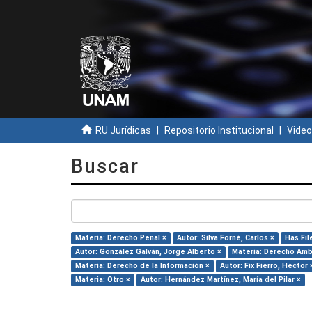
RU Jurídicas
Repositorio Institucional
Video
Buscar
Materia: Derecho Penal ×
Autor: Silva Forné, Carlos ×
Has Fil
Autor: González Galván, Jorge Alberto ×
Materia: Derecho Amb
Materia: Derecho de la Información ×
Autor: Fix Fierro, Héctor 
Materia: Otro ×
Autor: Hernández Martínez, María del Pilar ×