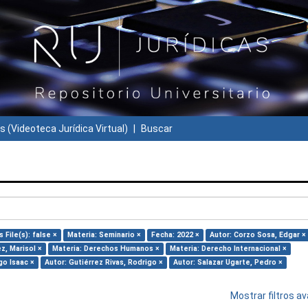
s (Videoteca Jurídica Virtual)
Buscar
 File(s): false ×
Materia: Seminario ×
Fecha: 2022 ×
Autor: Corzo Sosa, Edgar ×
z, Marisol ×
Materia: Derechos Humanos ×
Materia: Derecho Internacional ×
go Isaac ×
Autor: Gutiérrez Rivas, Rodrigo ×
Autor: Salazar Ugarte, Pedro ×
Mostrar filtros 