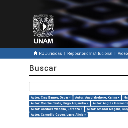
RU Jurídicas
Repositorio Institucional
Video
Buscar
Autor: Cruz Barney, Óscar ×
Autor: Ansolabehere, Karina ×
Has
Autor: Concha Cantú, Hugo Alejandro ×
Autor: Anglés Hernánde
Autor: Córdova Vianello, Lorenzo ×
Autor: Amador Magaña, Die
Autor: Camarillo Govea, Laura Alicia ×