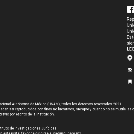
Rep
Uni
Uni
Est
sie
LEG
acional Autónoma de México (UNAM), todos los derechos reservados 2021.
den ser reproducidos con fines no lucrativos, siempre y cuando no se mutile, se cit
revio por escrito de la institución.
tituto de Investigaciones Jurídicas.
 este portal favor de dirigirse a:
padiij@unam.mx