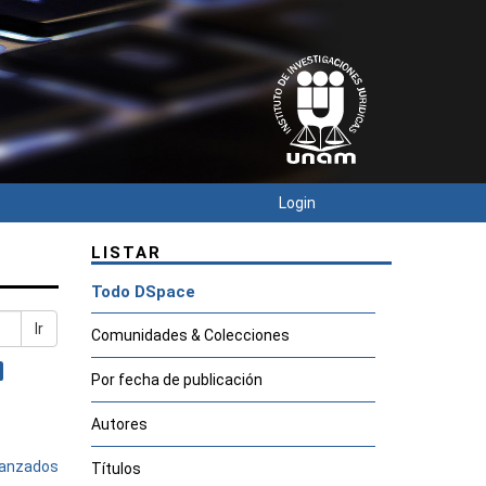
Login
LISTAR
Todo DSpace
Ir
Comunidades & Colecciones
Por fecha de publicación
Autores
avanzados
Títulos