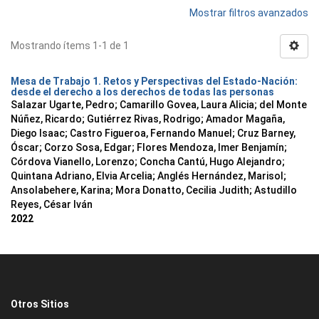
Mostrar filtros avanzados
Mostrando ítems 1-1 de 1
Mesa de Trabajo 1. Retos y Perspectivas del Estado-Nación:
desde el derecho a los derechos de todas las personas
Salazar Ugarte, Pedro
;
Camarillo Govea, Laura Alicia
;
del Monte
Núñez, Ricardo
;
Gutiérrez Rivas, Rodrigo
;
Amador Magaña,
Diego Isaac
;
Castro Figueroa, Fernando Manuel
;
Cruz Barney,
Óscar
;
Corzo Sosa, Edgar
;
Flores Mendoza, Imer Benjamín
;
Córdova Vianello, Lorenzo
;
Concha Cantú, Hugo Alejandro
;
Quintana Adriano, Elvia Arcelia
;
Anglés Hernández, Marisol
;
Ansolabehere, Karina
;
Mora Donatto, Cecilia Judith
;
Astudillo
Reyes, César Iván
2022
Otros Sitios