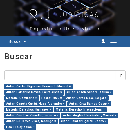
Buscar
Cambiar
navegac
Buscar
Ir
Autor: Castro Figueroa, Fernando Manuel ×
Autor: Camarillo Govea, Laura Alicia ×
Autor: Ansolabehere, Karina ×
Materia: Seminario ×
Fecha: 2022 ×
Autor: Corzo Sosa, Edgar ×
Autor: Concha Cantú, Hugo Alejandro ×
Autor: Cruz Barney, Óscar ×
Materia: Derechos Humanos ×
Materia: Derecho Internacional ×
Autor: Córdova Vianello, Lorenzo ×
Autor: Anglés Hernández, Marisol ×
Autor: Gutiérrez Rivas, Rodrigo ×
Autor: Salazar Ugarte, Pedro ×
Has File(s): false ×