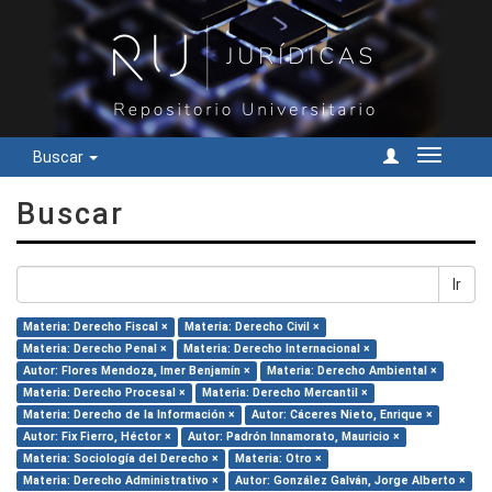
Buscar
Cambiar
navegac
Buscar
Ir
Materia: Derecho Fiscal ×
Materia: Derecho Civil ×
Materia: Derecho Penal ×
Materia: Derecho Internacional ×
Autor: Flores Mendoza, Imer Benjamín ×
Materia: Derecho Ambiental ×
Materia: Derecho Procesal ×
Materia: Derecho Mercantil ×
Materia: Derecho de la Información ×
Autor: Cáceres Nieto, Enrique ×
Autor: Fix Fierro, Héctor ×
Autor: Padrón Innamorato, Mauricio ×
Materia: Sociología del Derecho ×
Materia: Otro ×
Materia: Derecho Administrativo ×
Autor: González Galván, Jorge Alberto ×