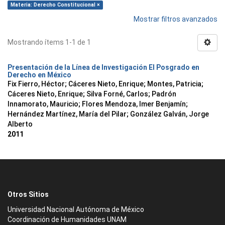
Materia: Derecho Constitucional ×
Mostrar filtros avanzados
Mostrando ítems 1-1 de 1
Presentación de la Línea de Investigación El Posgrado en
Derecho en México
Fix Fierro, Héctor
;
Cáceres Nieto, Enrique
;
Montes, Patricia
;
Cáceres Nieto, Enrique
;
Silva Forné, Carlos
;
Padrón
Innamorato, Mauricio
;
Flores Mendoza, Imer Benjamín
;
Hernández Martínez, María del Pilar
;
González Galván, Jorge
Alberto
2011
Otros Sitios
Universidad Nacional Autónoma de México
Coordinación de Humanidades UNAM