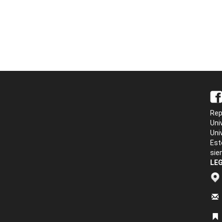
Rep
Uni
Uni
Est
sie
LEG