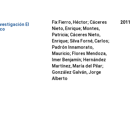
Fix Fierro, Héctor
;
Cáceres
2011
nvestigación El
Nieto, Enrique
;
Montes,
ico
Patricia
;
Cáceres Nieto,
Enrique
;
Silva Forné, Carlos
;
Padrón Innamorato,
Mauricio
;
Flores Mendoza,
Imer Benjamín
;
Hernández
Martínez, María del Pilar
;
González Galván, Jorge
Alberto