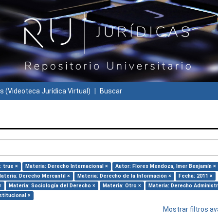
s (Videoteca Jurídica Virtual)
Buscar
: true ×
Materia: Derecho Internacional ×
Autor: Flores Mendoza, Imer Benjamín ×
ateria: Derecho Mercantil ×
Materia: Derecho de la Información ×
Fecha: 2011 ×
×
Materia: Sociología del Derecho ×
Materia: Otro ×
Materia: Derecho Administr
titucional ×
Mostrar filtros 