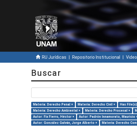
RU Jurídicas
Repositorio Institucional
Video
Buscar
Materia: Derecho Penal ×
Materia: Derecho Civil ×
Has File(s)
Materia: Derecho Ambiental ×
Materia: Derecho Procesal ×
M
Autor: Fix Fierro, Héctor ×
Autor: Padrón Innamorato, Mauricio 
Autor: González Galván, Jorge Alberto ×
Materia: Derecho Cons