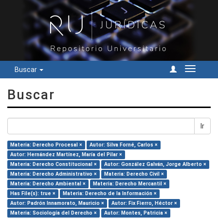
Buscar
Cambiar
navegac
Buscar
Ir
Materia: Derecho Procesal ×
Autor: Silva Forné, Carlos ×
Autor: Hernández Martínez, María del Pilar ×
Materia: Derecho Constitucional ×
Autor: González Galván, Jorge Alberto ×
Materia: Derecho Administrativo ×
Materia: Derecho Civil ×
Materia: Derecho Ambiental ×
Materia: Derecho Mercantil ×
Has File(s): true ×
Materia: Derecho de la Información ×
Autor: Padrón Innamorato, Mauricio ×
Autor: Fix Fierro, Héctor ×
Materia: Sociología del Derecho ×
Autor: Montes, Patricia ×