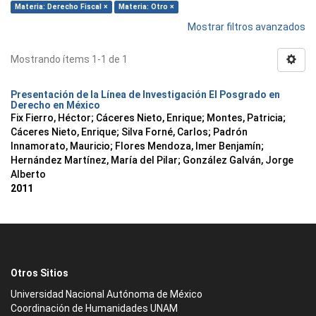
Materia: Derecho Fiscal ×
Materia: Otro ×
Mostrar filtros avanzados
Mostrando ítems 1-1 de 1
Presentación de la Línea de Investigación El Posgrado en
Derecho en México
Fix Fierro, Héctor
;
Cáceres Nieto, Enrique
;
Montes, Patricia
;
Cáceres Nieto, Enrique
;
Silva Forné, Carlos
;
Padrón
Innamorato, Mauricio
;
Flores Mendoza, Imer Benjamín
;
Hernández Martínez, María del Pilar
;
González Galván, Jorge
Alberto
2011
Otros Sitios
Universidad Nacional Autónoma de México
Coordinación de Humanidades UNAM