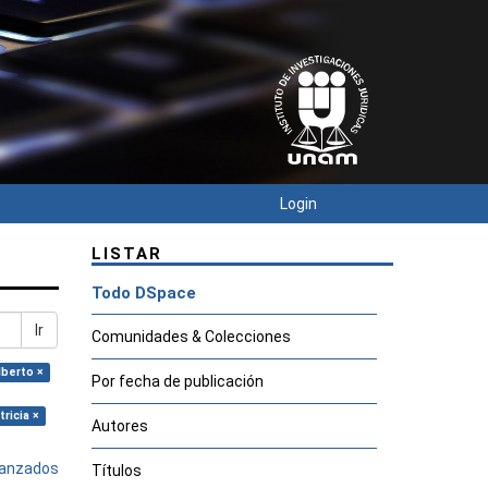
Login
LISTAR
Todo DSpace
Ir
Comunidades & Colecciones
lberto ×
Por fecha de publicación
ricia ×
Autores
avanzados
Títulos