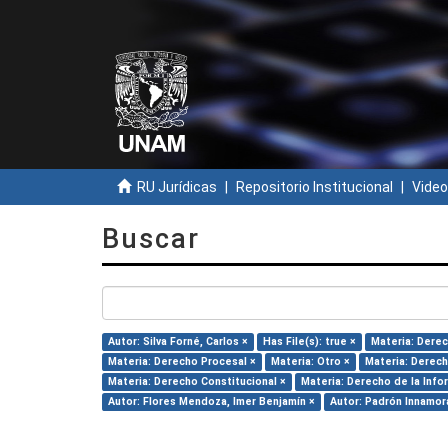
RU Jurídicas
Repositorio Institucional
Video
Buscar
Autor: Silva Forné, Carlos ×
Has File(s): true ×
Materia: Dere
Materia: Derecho Procesal ×
Materia: Otro ×
Materia: Derech
Materia: Derecho Constitucional ×
Materia: Derecho de la Info
Autor: Flores Mendoza, Imer Benjamín ×
Autor: Padrón Innamora