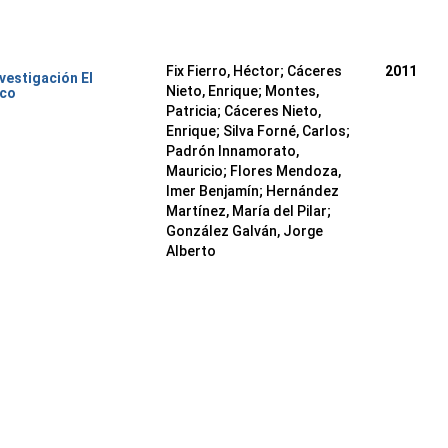
Fix Fierro, Héctor
;
Cáceres
2011
nvestigación El
Nieto, Enrique
;
Montes,
ico
Patricia
;
Cáceres Nieto,
Enrique
;
Silva Forné, Carlos
;
Padrón Innamorato,
Mauricio
;
Flores Mendoza,
Imer Benjamín
;
Hernández
Martínez, María del Pilar
;
González Galván, Jorge
Alberto