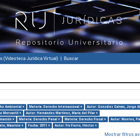
s (Videoteca Jurídica Virtual)
Buscar
cho Ambiental ×
Materia: Derecho Internacional ×
Autor: González Galván, Jorge A
o Mercantil ×
Autor: Hernández Martínez, María del Pilar ×
rmación ×
Materia: Derecho Penal ×
Materia: Derecho Fiscal ×
Autor: Montes, Pat
to, Mauricio ×
Fecha: 2011 ×
Autor: Fix Fierro, Héctor ×
Mostrar filtros 