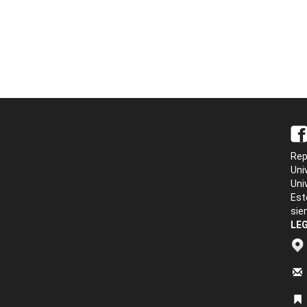
Rep
Uni
Uni
Est
sie
LEG