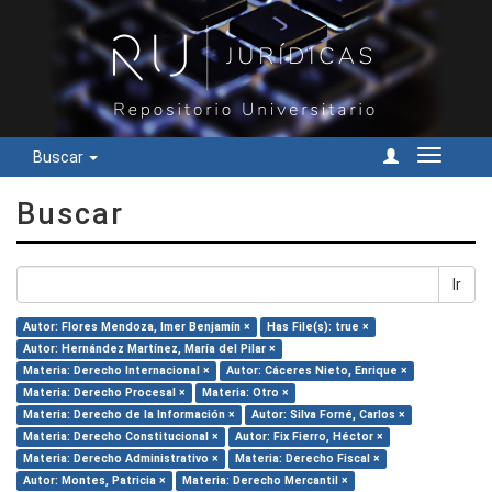
Buscar
Cambiar
navegac
Buscar
Ir
Autor: Flores Mendoza, Imer Benjamín ×
Has File(s): true ×
Autor: Hernández Martínez, María del Pilar ×
Materia: Derecho Internacional ×
Autor: Cáceres Nieto, Enrique ×
Materia: Derecho Procesal ×
Materia: Otro ×
Materia: Derecho de la Información ×
Autor: Silva Forné, Carlos ×
Materia: Derecho Constitucional ×
Autor: Fix Fierro, Héctor ×
Materia: Derecho Administrativo ×
Materia: Derecho Fiscal ×
Autor: Montes, Patricia ×
Materia: Derecho Mercantil ×