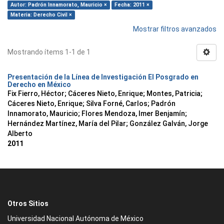
Autor: Padrón Innamorato, Mauricio ×
Fecha: 2011 ×
Materia: Derecho Civil ×
Mostrar filtros avanzados
Mostrando ítems 1-1 de 1
Presentación de la Línea de Investigación El Posgrado en
Derecho en México
Fix Fierro, Héctor
;
Cáceres Nieto, Enrique
;
Montes, Patricia
;
Cáceres Nieto, Enrique
;
Silva Forné, Carlos
;
Padrón
Innamorato, Mauricio
;
Flores Mendoza, Imer Benjamín
;
Hernández Martínez, María del Pilar
;
González Galván, Jorge
Alberto
2011
Otros Sitios
Universidad Nacional Autónoma de México