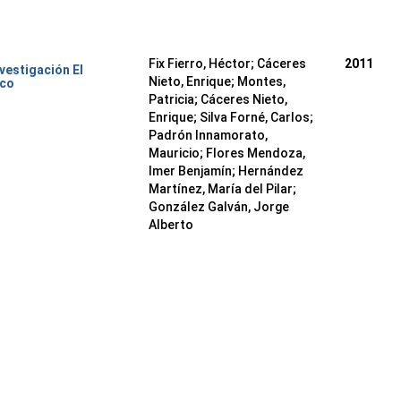
Fix Fierro, Héctor
;
Cáceres
2011
nvestigación El
Nieto, Enrique
;
Montes,
ico
Patricia
;
Cáceres Nieto,
Enrique
;
Silva Forné, Carlos
;
Padrón Innamorato,
Mauricio
;
Flores Mendoza,
Imer Benjamín
;
Hernández
Martínez, María del Pilar
;
González Galván, Jorge
Alberto