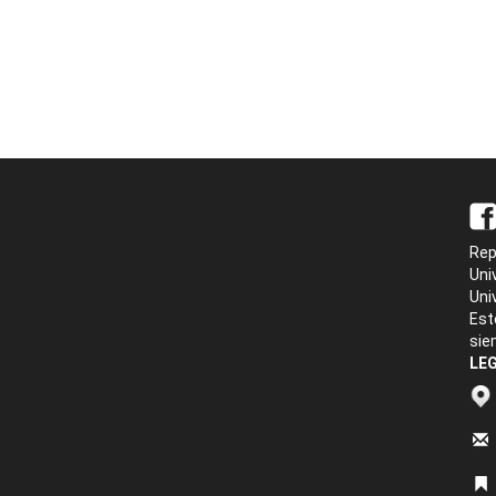
Rep
Uni
Uni
Est
sie
LEG