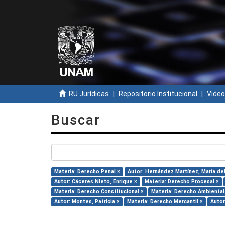
RU Jurídicas
Repositorio Institucional
Video
Buscar
Materia: Derecho Penal ×
Autor: Hernández Martínez, María del 
Autor: Cáceres Nieto, Enrique ×
Materia: Derecho Procesal ×
Materia: Derecho Constitucional ×
Materia: Derecho Ambiental
Autor: Montes, Patricia ×
Materia: Derecho Mercantil ×
Autor