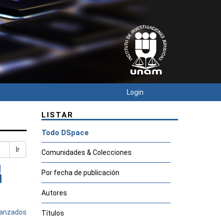
Login
LISTAR
Todo DSpace
Ir
Comunidades & Colecciones
Por fecha de publicación
Autores
avanzados
Títulos