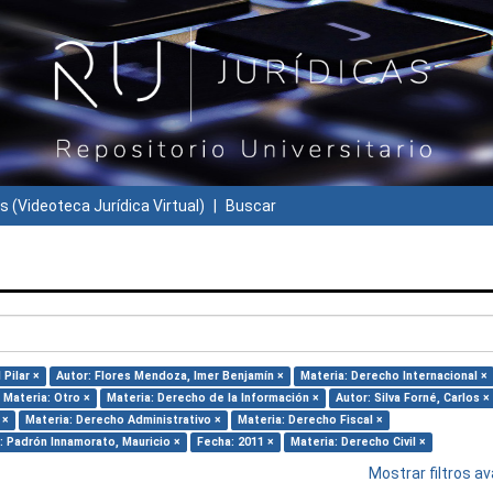
s (Videoteca Jurídica Virtual)
Buscar
Pilar ×
Autor: Flores Mendoza, Imer Benjamín ×
Materia: Derecho Internacional ×
Materia: Otro ×
Materia: Derecho de la Información ×
Autor: Silva Forné, Carlos ×
 ×
Materia: Derecho Administrativo ×
Materia: Derecho Fiscal ×
: Padrón Innamorato, Mauricio ×
Fecha: 2011 ×
Materia: Derecho Civil ×
Mostrar filtros 