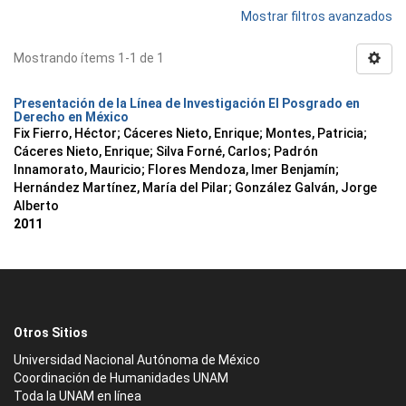
Mostrar filtros avanzados
Mostrando ítems 1-1 de 1
Presentación de la Línea de Investigación El Posgrado en
Derecho en México
Fix Fierro, Héctor
;
Cáceres Nieto, Enrique
;
Montes, Patricia
;
Cáceres Nieto, Enrique
;
Silva Forné, Carlos
;
Padrón
Innamorato, Mauricio
;
Flores Mendoza, Imer Benjamín
;
Hernández Martínez, María del Pilar
;
González Galván, Jorge
Alberto
2011
Otros Sitios
Universidad Nacional Autónoma de México
Coordinación de Humanidades UNAM
Toda la UNAM en línea