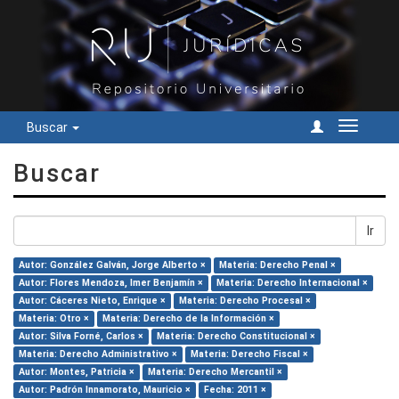
Buscar
Cambiar
navegac
Buscar
Ir
Autor: González Galván, Jorge Alberto ×
Materia: Derecho Penal ×
Autor: Flores Mendoza, Imer Benjamín ×
Materia: Derecho Internacional ×
Autor: Cáceres Nieto, Enrique ×
Materia: Derecho Procesal ×
Materia: Otro ×
Materia: Derecho de la Información ×
Autor: Silva Forné, Carlos ×
Materia: Derecho Constitucional ×
Materia: Derecho Administrativo ×
Materia: Derecho Fiscal ×
Autor: Montes, Patricia ×
Materia: Derecho Mercantil ×
Autor: Padrón Innamorato, Mauricio ×
Fecha: 2011 ×