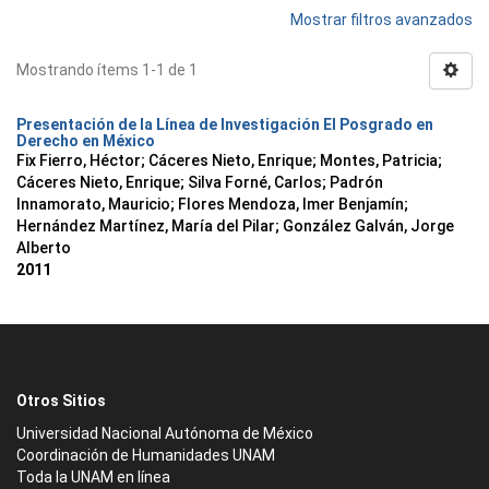
Mostrar filtros avanzados
Mostrando ítems 1-1 de 1
Presentación de la Línea de Investigación El Posgrado en
Derecho en México
Fix Fierro, Héctor
;
Cáceres Nieto, Enrique
;
Montes, Patricia
;
Cáceres Nieto, Enrique
;
Silva Forné, Carlos
;
Padrón
Innamorato, Mauricio
;
Flores Mendoza, Imer Benjamín
;
Hernández Martínez, María del Pilar
;
González Galván, Jorge
Alberto
2011
Otros Sitios
Universidad Nacional Autónoma de México
Coordinación de Humanidades UNAM
Toda la UNAM en línea