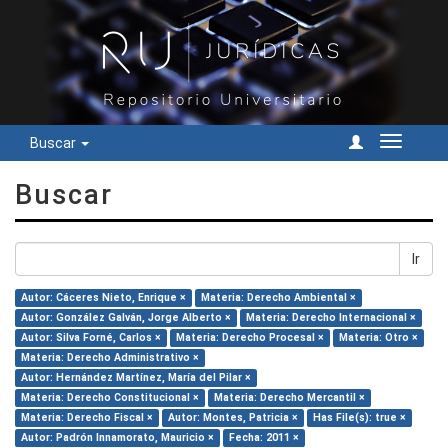
Buscar
Cambiar
navegac
Buscar
Ir
Autor: Cáceres Nieto, Enrique ×
Materia: Derecho Ambiental ×
Autor: González Galván, Jorge Alberto ×
Materia: Derecho Internacional ×
Autor: Silva Forné, Carlos ×
Materia: Derecho Procesal ×
Materia: Otro ×
Materia: Derecho Administrativo ×
Autor: Hernández Martínez, María del Pilar ×
Materia: Derecho Constitucional ×
Materia: Derecho Mercantil ×
Materia: Derecho Fiscal ×
Autor: Montes, Patricia ×
Has File(s): true ×
Autor: Padrón Innamorato, Mauricio ×
Fecha: 2011 ×