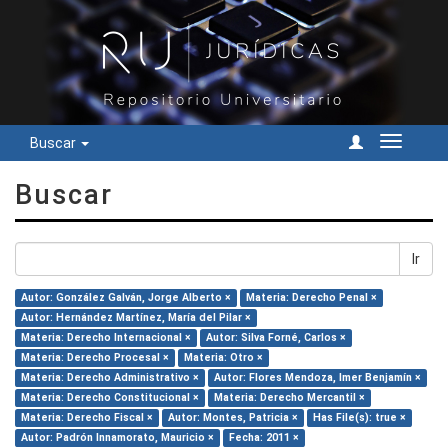
Buscar
Cambiar
navegac
Buscar
Ir
Autor: González Galván, Jorge Alberto ×
Materia: Derecho Penal ×
Autor: Hernández Martínez, María del Pilar ×
Materia: Derecho Internacional ×
Autor: Silva Forné, Carlos ×
Materia: Derecho Procesal ×
Materia: Otro ×
Materia: Derecho Administrativo ×
Autor: Flores Mendoza, Imer Benjamín ×
Materia: Derecho Constitucional ×
Materia: Derecho Mercantil ×
Materia: Derecho Fiscal ×
Autor: Montes, Patricia ×
Has File(s): true ×
Autor: Padrón Innamorato, Mauricio ×
Fecha: 2011 ×