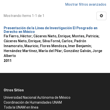
Mostrar filtros avanzados
Mostrando ítems 1-1 de 1
Presentación de la Línea de Investigación El Posgrado en
Derecho en México
Fix Fierro, Héctor
;
Cáceres Nieto, Enrique
;
Montes, Patricia
;
Cáceres Nieto, Enrique
;
Silva Forné, Carlos
;
Padrón
Innamorato, Mauricio
;
Flores Mendoza, Imer Benjamín
;
Hernández Martínez, María del Pilar
;
González Galván, Jorge
Alberto
2011
Otros Sitios
Universidad Nacional Autónoma de México
Coordinación de Humanidades UNAM
Toda la UNAM en línea