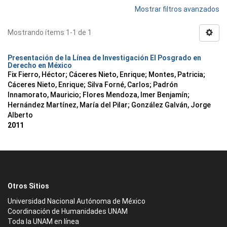
Mostrar filtros avanzados
Mostrando ítems 1-1 de 1
Presentación de la Línea de Investigación El Posgrado en
Derecho en México
Fix Fierro, Héctor
;
Cáceres Nieto, Enrique
;
Montes, Patricia
;
Cáceres Nieto, Enrique
;
Silva Forné, Carlos
;
Padrón
Innamorato, Mauricio
;
Flores Mendoza, Imer Benjamín
;
Hernández Martínez, María del Pilar
;
González Galván, Jorge
Alberto
2011
Otros Sitios
Universidad Nacional Autónoma de México
Coordinación de Humanidades UNAM
Toda la UNAM en línea