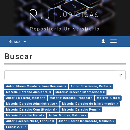
Buscar
Cambiar
navegac
Buscar
Ir
Autor: Flores Mendoza, Imer Benjamín ×
Autor: Silva Forné, Carlos ×
Materia: Derecho Ambiental ×
Materia: Derecho Internacional ×
Autor: Fix Fierro, Héctor ×
Materia: Derecho Procesal ×
Materia: Otro ×
Materia: Derecho Administrativo ×
Materia: Derecho de la Información ×
Materia: Derecho Constitucional ×
Materia: Derecho Penal ×
Materia: Derecho Fiscal ×
Autor: Montes, Patricia ×
Autor: Cáceres Nieto, Enrique ×
Autor: Padrón Innamorato, Mauricio ×
Fecha: 2011 ×