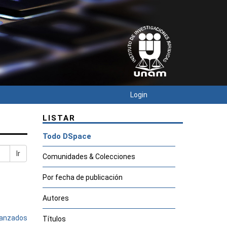
Login
LISTAR
Todo DSpace
Ir
Comunidades & Colecciones
Por fecha de publicación
Autores
avanzados
Títulos