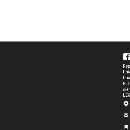
Rep
Uni
Uni
Est
sie
LEG