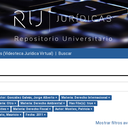
s (Videoteca Jurídica Virtual)
Buscar
utor: González Galván, Jorge Alberto ×
Materia: Derecho Internacional ×
ria: Otro ×
Materia: Derecho Ambiental ×
Has File(s): true ×
tivo ×
Materia: Derecho Fiscal ×
Autor: Montes, Patricia ×
to, Mauricio ×
Fecha: 2011 ×
Mostrar filtros 