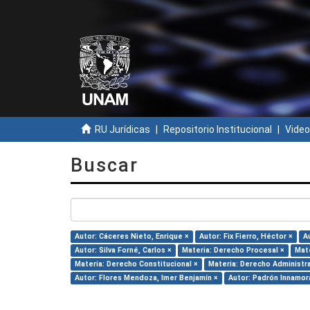
RU Jurídicas
Repositorio Institucional
Video
Buscar
Autor: Cáceres Nieto, Enrique ×
Autor: Fix Fierro, Héctor ×
A
Autor: Silva Forné, Carlos ×
Materia: Derecho Procesal ×
Mate
Materia: Derecho Constitucional ×
Materia: Derecho Administra
Autor: Flores Mendoza, Imer Benjamín ×
Autor: Padrón Innamora