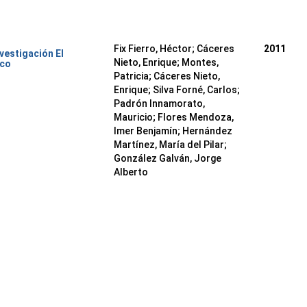
Fix Fierro, Héctor
;
Cáceres
2011
nvestigación El
Nieto, Enrique
;
Montes,
ico
Patricia
;
Cáceres Nieto,
Enrique
;
Silva Forné, Carlos
;
Padrón Innamorato,
Mauricio
;
Flores Mendoza,
Imer Benjamín
;
Hernández
Martínez, María del Pilar
;
González Galván, Jorge
Alberto