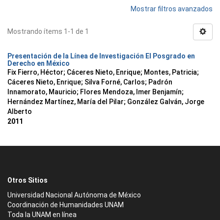
Mostrar filtros avanzados
Mostrando ítems 1-1 de 1
Presentación de la Línea de Investigación El Posgrado en
Derecho en México
Fix Fierro, Héctor
;
Cáceres Nieto, Enrique
;
Montes, Patricia
;
Cáceres Nieto, Enrique
;
Silva Forné, Carlos
;
Padrón
Innamorato, Mauricio
;
Flores Mendoza, Imer Benjamín
;
Hernández Martínez, María del Pilar
;
González Galván, Jorge
Alberto
2011
Otros Sitios
Universidad Nacional Autónoma de México
Coordinación de Humanidades UNAM
Toda la UNAM en línea