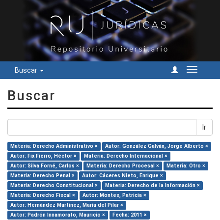
Buscar
Cambiar
navegac
Buscar
Ir
Materia: Derecho Administrativo ×
Autor: González Galván, Jorge Alberto ×
Autor: Fix Fierro, Héctor ×
Materia: Derecho Internacional ×
Autor: Silva Forné, Carlos ×
Materia: Derecho Procesal ×
Materia: Otro ×
Materia: Derecho Penal ×
Autor: Cáceres Nieto, Enrique ×
Materia: Derecho Constitucional ×
Materia: Derecho de la Información ×
Materia: Derecho Fiscal ×
Autor: Montes, Patricia ×
Autor: Hernández Martínez, María del Pilar ×
Autor: Padrón Innamorato, Mauricio ×
Fecha: 2011 ×