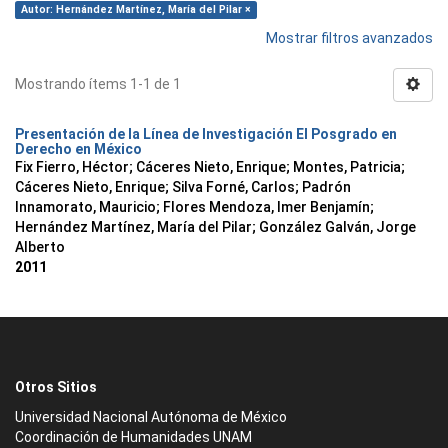
Autor: Hernández Martínez, María del Pilar ×
Mostrar filtros avanzados
Mostrando ítems 1-1 de 1
Presentación de la Línea de Investigación El Posgrado en
Derecho en México
Fix Fierro, Héctor
;
Cáceres Nieto, Enrique
;
Montes, Patricia
;
Cáceres Nieto, Enrique
;
Silva Forné, Carlos
;
Padrón
Innamorato, Mauricio
;
Flores Mendoza, Imer Benjamín
;
Hernández Martínez, María del Pilar
;
González Galván, Jorge
Alberto
2011
Otros Sitios
Universidad Nacional Autónoma de México
Coordinación de Humanidades UNAM