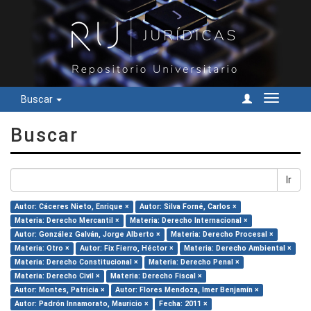
Buscar
Cambiar
navegac
Buscar
Ir
Autor: Cáceres Nieto, Enrique ×
Autor: Silva Forné, Carlos ×
Materia: Derecho Mercantil ×
Materia: Derecho Internacional ×
Autor: González Galván, Jorge Alberto ×
Materia: Derecho Procesal ×
Materia: Otro ×
Autor: Fix Fierro, Héctor ×
Materia: Derecho Ambiental ×
Materia: Derecho Constitucional ×
Materia: Derecho Penal ×
Materia: Derecho Civil ×
Materia: Derecho Fiscal ×
Autor: Montes, Patricia ×
Autor: Flores Mendoza, Imer Benjamín ×
Autor: Padrón Innamorato, Mauricio ×
Fecha: 2011 ×