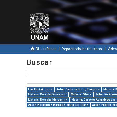
RU Jurídicas
Repositorio Institucional
Video
Buscar
Has File(s): true ×
Autor: Cáceres Nieto, Enrique ×
Materia: D
Materia: Derecho Procesal ×
Materia: Otro ×
Autor: Fix Fierr
Materia: Derecho Mercantil ×
Materia: Derecho Administrativo 
Autor: Hernández Martínez, María del Pilar ×
Autor: Padrón Inn