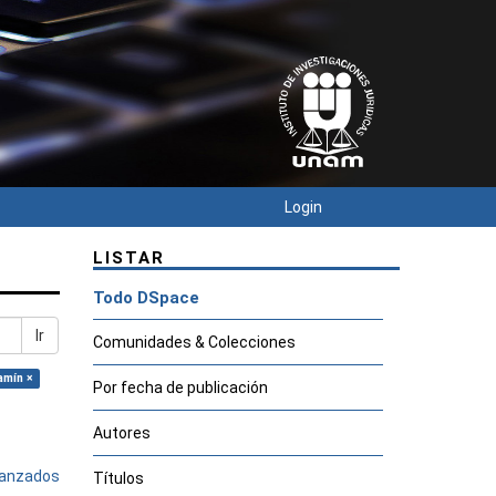
Login
LISTAR
Todo DSpace
Ir
Comunidades & Colecciones
amín ×
Por fecha de publicación
Autores
avanzados
Títulos