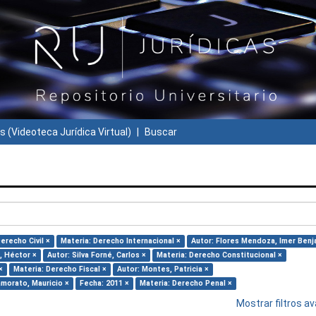
s (Videoteca Jurídica Virtual)
Buscar
erecho Civil ×
Materia: Derecho Internacional ×
Autor: Flores Mendoza, Imer Benj
o, Héctor ×
Autor: Silva Forné, Carlos ×
Materia: Derecho Constitucional ×
×
Materia: Derecho Fiscal ×
Autor: Montes, Patricia ×
amorato, Mauricio ×
Fecha: 2011 ×
Materia: Derecho Penal ×
Mostrar filtros 