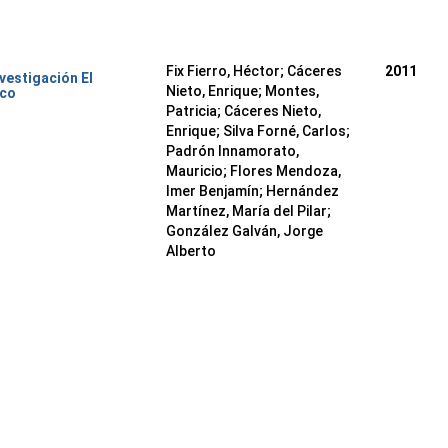
Fix Fierro, Héctor
;
Cáceres
2011
nvestigación El
Nieto, Enrique
;
Montes,
ico
Patricia
;
Cáceres Nieto,
Enrique
;
Silva Forné, Carlos
;
Padrón Innamorato,
Mauricio
;
Flores Mendoza,
Imer Benjamín
;
Hernández
Martínez, María del Pilar
;
González Galván, Jorge
Alberto