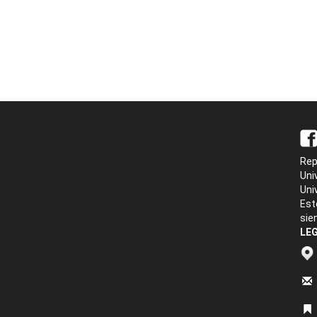
Rep
Uni
Uni
Est
sie
LEG