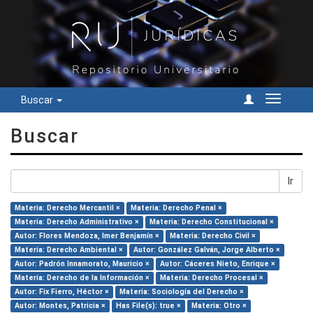
Buscar
Cambiar
navegac
Buscar
Ir
Materia: Derecho Mercantil ×
Materia: Derecho Penal ×
Materia: Derecho Administrativo ×
Materia: Derecho Constitucional ×
Autor: Flores Mendoza, Imer Benjamín ×
Materia: Derecho Civil ×
Materia: Derecho Ambiental ×
Autor: González Galván, Jorge Alberto ×
Autor: Padrón Innamorato, Mauricio ×
Autor: Cáceres Nieto, Enrique ×
Materia: Derecho de la Información ×
Materia: Derecho Procesal ×
Autor: Fix Fierro, Héctor ×
Materia: Sociología del Derecho ×
Autor: Montes, Patricia ×
Has File(s): true ×
Materia: Otro ×