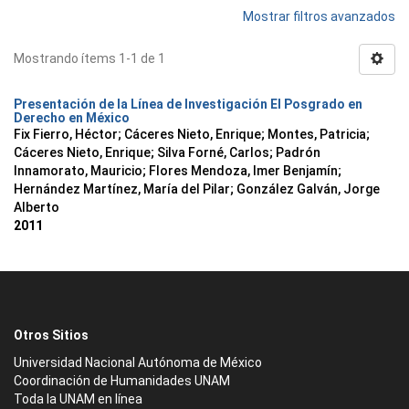
Mostrar filtros avanzados
Mostrando ítems 1-1 de 1
Presentación de la Línea de Investigación El Posgrado en
Derecho en México
Fix Fierro, Héctor
;
Cáceres Nieto, Enrique
;
Montes, Patricia
;
Cáceres Nieto, Enrique
;
Silva Forné, Carlos
;
Padrón
Innamorato, Mauricio
;
Flores Mendoza, Imer Benjamín
;
Hernández Martínez, María del Pilar
;
González Galván, Jorge
Alberto
2011
Otros Sitios
Universidad Nacional Autónoma de México
Coordinación de Humanidades UNAM
Toda la UNAM en línea