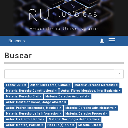
Buscar
Cambiar
navegac
Buscar
Ir
Fecha: 2011 ×
Autor: Silva Forné, Carlos ×
Materia: Derecho Mercantil ×
Materia: Derecho Constitucional ×
Autor: Flores Mendoza, Imer Benjamín ×
Materia: Derecho Civil ×
Materia: Derecho Ambiental ×
Autor: González Galván, Jorge Alberto ×
Autor: Padrón Innamorato, Mauricio ×
Materia: Derecho Administrativo ×
Materia: Derecho de la Información ×
Materia: Derecho Procesal ×
Autor: Fix Fierro, Héctor ×
Materia: Sociología del Derecho ×
Autor: Montes, Patricia ×
Has File(s): true ×
Materia: Otro ×