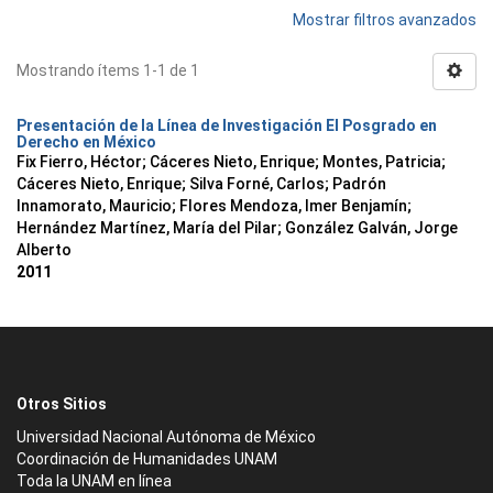
Mostrar filtros avanzados
Mostrando ítems 1-1 de 1
Presentación de la Línea de Investigación El Posgrado en
Derecho en México
Fix Fierro, Héctor
;
Cáceres Nieto, Enrique
;
Montes, Patricia
;
Cáceres Nieto, Enrique
;
Silva Forné, Carlos
;
Padrón
Innamorato, Mauricio
;
Flores Mendoza, Imer Benjamín
;
Hernández Martínez, María del Pilar
;
González Galván, Jorge
Alberto
2011
Otros Sitios
Universidad Nacional Autónoma de México
Coordinación de Humanidades UNAM
Toda la UNAM en línea