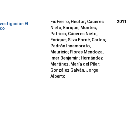
Fix Fierro, Héctor
;
Cáceres
2011
nvestigación El
Nieto, Enrique
;
Montes,
ico
Patricia
;
Cáceres Nieto,
Enrique
;
Silva Forné, Carlos
;
Padrón Innamorato,
Mauricio
;
Flores Mendoza,
Imer Benjamín
;
Hernández
Martínez, María del Pilar
;
González Galván, Jorge
Alberto