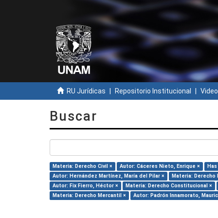
RU Jurídicas
Repositorio Institucional
Video
Buscar
Materia: Derecho Civil ×
Autor: Cáceres Nieto, Enrique ×
Has 
Autor: Hernández Martínez, María del Pilar ×
Materia: Derecho 
Autor: Fix Fierro, Héctor ×
Materia: Derecho Constitucional ×
Materia: Derecho Mercantil ×
Autor: Padrón Innamorato, Mauric