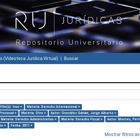
s (Videoteca Jurídica Virtual)
Buscar
File(s): true ×
Materia: Derecho Internacional ×
Procesal ×
Materia: Otro ×
Autor: González Galván, Jorge Alberto ×
Materia: Derecho Administrativo ×
Materia: Derecho Fiscal ×
Autor: Montes, Patri
io ×
Fecha: 2011 ×
Mostrar filtros 