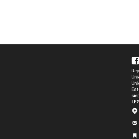
Rep
Uni
Uni
Est
sie
LEG