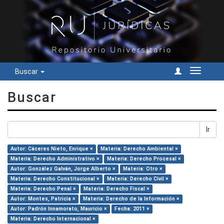
Buscar
Cambiar
navegac
Buscar
Ir
Autor: Cáceres Nieto, Enrique ×
Materia: Derecho Ambiental ×
Materia: Derecho Administrativo ×
Materia: Derecho Procesal ×
Autor: González Galván, Jorge Alberto ×
Materia: Otro ×
Materia: Derecho Constitucional ×
Materia: Derecho Civil ×
Materia: Derecho Penal ×
Materia: Derecho Fiscal ×
Autor: Montes, Patricia ×
Materia: Derecho de la Información ×
Autor: Padrón Innamorato, Mauricio ×
Fecha: 2011 ×
Materia: Derecho Internacional ×