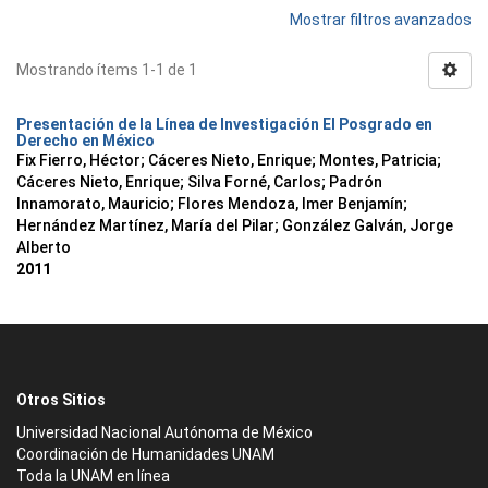
Mostrar filtros avanzados
Mostrando ítems 1-1 de 1
Presentación de la Línea de Investigación El Posgrado en
Derecho en México
Fix Fierro, Héctor
;
Cáceres Nieto, Enrique
;
Montes, Patricia
;
Cáceres Nieto, Enrique
;
Silva Forné, Carlos
;
Padrón
Innamorato, Mauricio
;
Flores Mendoza, Imer Benjamín
;
Hernández Martínez, María del Pilar
;
González Galván, Jorge
Alberto
2011
Otros Sitios
Universidad Nacional Autónoma de México
Coordinación de Humanidades UNAM
Toda la UNAM en línea