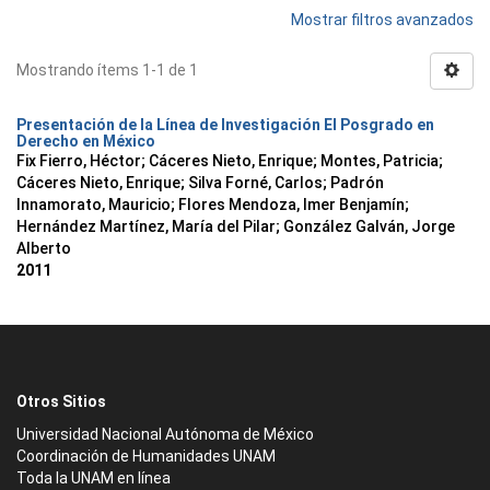
Mostrar filtros avanzados
Mostrando ítems 1-1 de 1
Presentación de la Línea de Investigación El Posgrado en
Derecho en México
Fix Fierro, Héctor
;
Cáceres Nieto, Enrique
;
Montes, Patricia
;
Cáceres Nieto, Enrique
;
Silva Forné, Carlos
;
Padrón
Innamorato, Mauricio
;
Flores Mendoza, Imer Benjamín
;
Hernández Martínez, María del Pilar
;
González Galván, Jorge
Alberto
2011
Otros Sitios
Universidad Nacional Autónoma de México
Coordinación de Humanidades UNAM
Toda la UNAM en línea