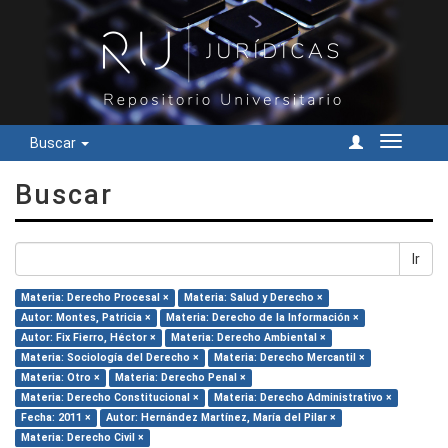
Buscar
Cambiar
navegac
Buscar
Ir
Materia: Derecho Procesal ×
Materia: Salud y Derecho ×
Autor: Montes, Patricia ×
Materia: Derecho de la Información ×
Autor: Fix Fierro, Héctor ×
Materia: Derecho Ambiental ×
Materia: Sociología del Derecho ×
Materia: Derecho Mercantil ×
Materia: Otro ×
Materia: Derecho Penal ×
Materia: Derecho Constitucional ×
Materia: Derecho Administrativo ×
Fecha: 2011 ×
Autor: Hernández Martínez, María del Pilar ×
Materia: Derecho Civil ×