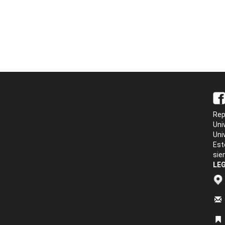
Rep
Uni
Uni
Est
sie
LEG