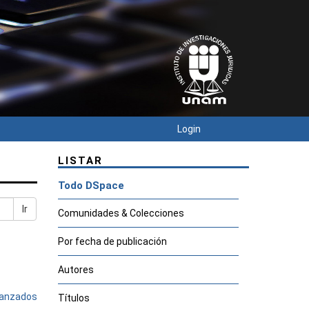
Login
LISTAR
Todo DSpace
Ir
Comunidades & Colecciones
Por fecha de publicación
Autores
avanzados
Títulos