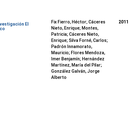
Fix Fierro, Héctor
;
Cáceres
2011
nvestigación El
Nieto, Enrique
;
Montes,
ico
Patricia
;
Cáceres Nieto,
Enrique
;
Silva Forné, Carlos
;
Padrón Innamorato,
Mauricio
;
Flores Mendoza,
Imer Benjamín
;
Hernández
Martínez, María del Pilar
;
González Galván, Jorge
Alberto