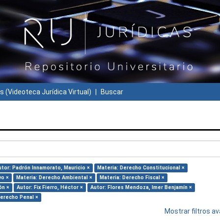
s (Videoteca Jurídica Virtual)
Buscar
utor: Padrón Innamorato, Mauricio ×
Materia: Derecho Constitucional ×
vo ×
Materia: Derecho Ambiental ×
Materia: Derecho Fiscal ×
ón ×
Autor: Fix Fierro, Héctor ×
Autor: Flores Mendoza, Imer Benjamín ×
Derecho Penal ×
Mostrar filtros 