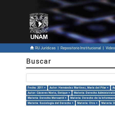
RU Jurídicas
Repositorio Institucional
Video
Buscar
Fecha: 2011 ×
Autor: Hernández Martínez, María del Pilar ×
A
Autor: Cáceres Nieto, Enrique ×
Materia: Derecho Administrati
Materia: Derecho Mercantil ×
Materia: Derecho de la Informaci
Materia: Sociología del Derecho ×
Materia: Otro ×
Materia: 