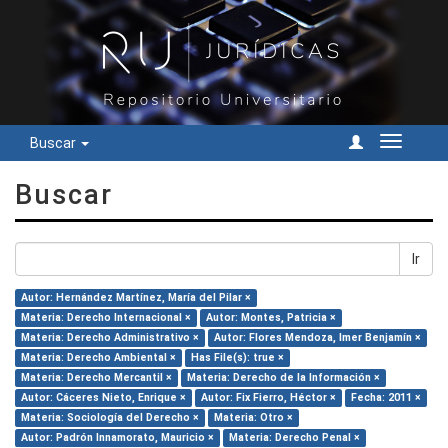
Buscar
Cambiar
navegac
Buscar
Ir
Autor: Hernández Martínez, María del Pilar ×
Materia: Derecho Internacional ×
Autor: Montes, Patricia ×
Materia: Derecho Administrativo ×
Autor: Flores Mendoza, Imer Benjamín ×
Materia: Derecho Ambiental ×
Has File(s): true ×
Materia: Derecho Mercantil ×
Materia: Derecho de la Información ×
Autor: Cáceres Nieto, Enrique ×
Autor: Fix Fierro, Héctor ×
Fecha: 2011 ×
Materia: Sociología del Derecho ×
Materia: Otro ×
Autor: Padrón Innamorato, Mauricio ×
Materia: Derecho Penal ×