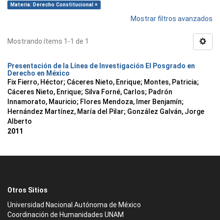
Materia: Derecho Constitucional ×
Mostrar filtros avanzados
Mostrando ítems 1-1 de 1
Presentación de la Línea de Investigación El Posgrado en
Derecho en México
Fix Fierro, Héctor
;
Cáceres Nieto, Enrique
;
Montes, Patricia
;
Cáceres Nieto, Enrique
;
Silva Forné, Carlos
;
Padrón
Innamorato, Mauricio
;
Flores Mendoza, Imer Benjamín
;
Hernández Martínez, María del Pilar
;
González Galván, Jorge
Alberto
2011
Otros Sitios
Universidad Nacional Autónoma de México
Coordinación de Humanidades UNAM