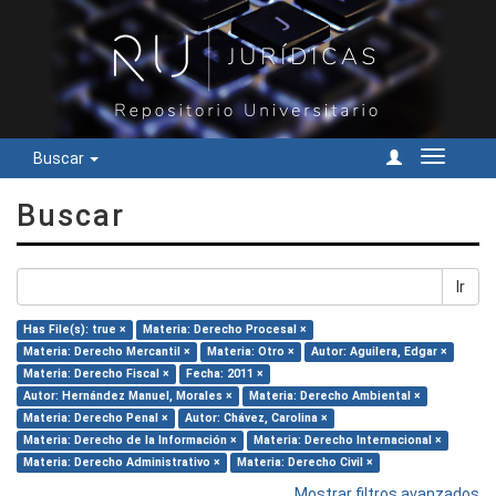
Buscar
Cambiar
navegac
Buscar
Ir
Has File(s): true ×
Materia: Derecho Procesal ×
Materia: Derecho Mercantil ×
Materia: Otro ×
Autor: Aguilera, Edgar ×
Materia: Derecho Fiscal ×
Fecha: 2011 ×
Autor: Hernández Manuel, Morales ×
Materia: Derecho Ambiental ×
Materia: Derecho Penal ×
Autor: Chávez, Carolina ×
Materia: Derecho de la Información ×
Materia: Derecho Internacional ×
Materia: Derecho Administrativo ×
Materia: Derecho Civil ×
Mostrar filtros avanzados