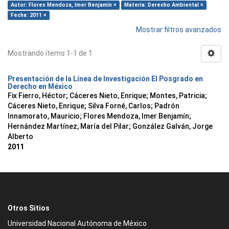
Autor: Flores Mendoza, Imer Benjamín ×
Materia: Derecho Ambiental ×
Fecha: 2011 ×
Mostrar filtros avanzados
Mostrando ítems 1-1 de 1
Presentación de la Línea de Investigación El Posgrado en
Derecho en México
Fix Fierro, Héctor
;
Cáceres Nieto, Enrique
;
Montes, Patricia
;
Cáceres Nieto, Enrique
;
Silva Forné, Carlos
;
Padrón
Innamorato, Mauricio
;
Flores Mendoza, Imer Benjamín
;
Hernández Martínez, María del Pilar
;
González Galván, Jorge
Alberto
2011
Otros Sitios
Universidad Nacional Autónoma de México