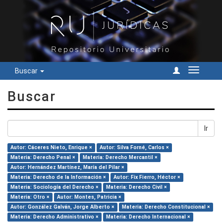
Buscar
Cambiar
navegac
Buscar
Ir
Autor: Cáceres Nieto, Enrique ×
Autor: Silva Forné, Carlos ×
Materia: Derecho Penal ×
Materia: Derecho Mercantil ×
Autor: Hernández Martínez, María del Pilar ×
Materia: Derecho de la Información ×
Autor: Fix Fierro, Héctor ×
Materia: Sociología del Derecho ×
Materia: Derecho Civil ×
Materia: Otro ×
Autor: Montes, Patricia ×
Autor: González Galván, Jorge Alberto ×
Materia: Derecho Constitucional ×
Materia: Derecho Administrativo ×
Materia: Derecho Internacional ×