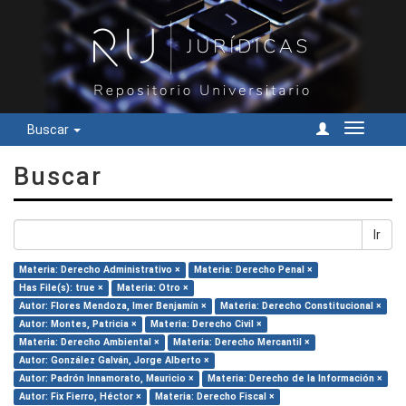
Buscar
Cambiar
navegac
Buscar
Ir
Materia: Derecho Administrativo ×
Materia: Derecho Penal ×
Has File(s): true ×
Materia: Otro ×
Autor: Flores Mendoza, Imer Benjamín ×
Materia: Derecho Constitucional ×
Autor: Montes, Patricia ×
Materia: Derecho Civil ×
Materia: Derecho Ambiental ×
Materia: Derecho Mercantil ×
Autor: González Galván, Jorge Alberto ×
Autor: Padrón Innamorato, Mauricio ×
Materia: Derecho de la Información ×
Autor: Fix Fierro, Héctor ×
Materia: Derecho Fiscal ×