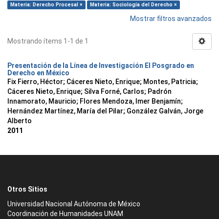
Materia: Derecho Procesal ×
Materia: Sociología del Derecho ×
Mostrar filtros avanzados
Mostrando ítems 1-1 de 1
Presentación de la Línea de Investigación El Posgrado en
Derecho en México
Fix Fierro, Héctor
;
Cáceres Nieto, Enrique
;
Montes, Patricia
;
Cáceres Nieto, Enrique
;
Silva Forné, Carlos
;
Padrón
Innamorato, Mauricio
;
Flores Mendoza, Imer Benjamín
;
Hernández Martínez, María del Pilar
;
González Galván, Jorge
Alberto
2011
Otros Sitios
Universidad Nacional Autónoma de México
Coordinación de Humanidades UNAM