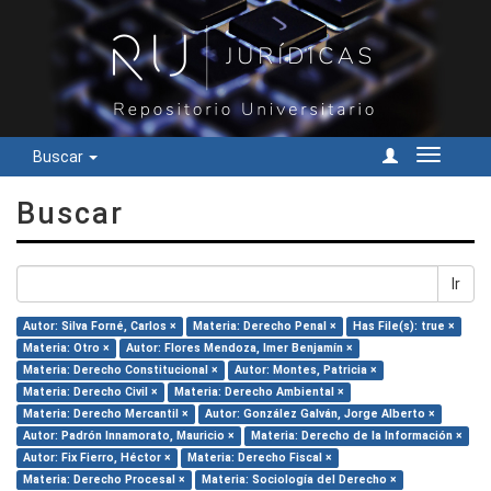
Buscar
Cambiar
navegac
Buscar
Ir
Autor: Silva Forné, Carlos ×
Materia: Derecho Penal ×
Has File(s): true ×
Materia: Otro ×
Autor: Flores Mendoza, Imer Benjamín ×
Materia: Derecho Constitucional ×
Autor: Montes, Patricia ×
Materia: Derecho Civil ×
Materia: Derecho Ambiental ×
Materia: Derecho Mercantil ×
Autor: González Galván, Jorge Alberto ×
Autor: Padrón Innamorato, Mauricio ×
Materia: Derecho de la Información ×
Autor: Fix Fierro, Héctor ×
Materia: Derecho Fiscal ×
Materia: Derecho Procesal ×
Materia: Sociología del Derecho ×