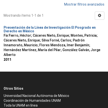
Mostrar filtros avanzados
Mostrando ítems 1-1 de 1
Presentación de la Línea de Investigación El Posgrado en
Derecho en México
Fix Fierro, Héctor
;
Cáceres Nieto, Enrique
;
Montes, Patricia
;
Cáceres Nieto, Enrique
;
Silva Forné, Carlos
;
Padrón
Innamorato, Mauricio
;
Flores Mendoza, Imer Benjamín
;
Hernández Martínez, María del Pilar
;
González Galván, Jorge
Alberto
2011
Otros Sitios
Universidad Nacional Autónoma de México
Coordinación de Humanidades UNAM
Toda la UNAM en línea