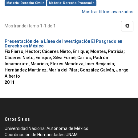
Materia: Derecho Civil ×
Materia: Derecho Procesal ×
Mostrar filtros avanzados
Mostrando ítems 1-1 de 1
Presentación de la Línea de Investigación El Posgrado en
Derecho en México
Fix Fierro, Héctor
;
Cáceres Nieto, Enrique
;
Montes, Patricia
;
Cáceres Nieto, Enrique
;
Silva Forné, Carlos
;
Padrón
Innamorato, Mauricio
;
Flores Mendoza, Imer Benjamín
;
Hernández Martínez, María del Pilar
;
González Galván, Jorge
Alberto
2011
Otros Sitios
Universidad Nacional Autónoma de México
Coordinación de Humanidades UNAM