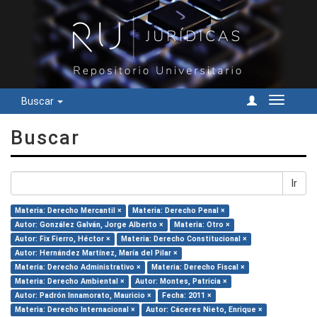
Buscar
Cambiar
navegac
Buscar
Ir
Materia: Derecho Mercantil ×
Materia: Derecho Penal ×
Autor: González Galván, Jorge Alberto ×
Materia: Otro ×
Autor: Fix Fierro, Héctor ×
Materia: Derecho Constitucional ×
Autor: Hernández Martínez, María del Pilar ×
Materia: Derecho Administrativo ×
Materia: Derecho Fiscal ×
Materia: Derecho Ambiental ×
Autor: Montes, Patricia ×
Autor: Padrón Innamorato, Mauricio ×
Fecha: 2011 ×
Materia: Derecho Internacional ×
Autor: Cáceres Nieto, Enrique ×