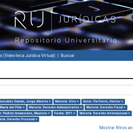
s (Videoteca Jurídica Virtual)
Buscar
González Galván, Jorge Alberto ×
Materia: Otro ×
Autor: Fix Fierro, Héctor ×
aría del Pilar ×
Materia: Derecho Administrativo ×
Materia: Derecho Fiscal ×
r: Padrón Innamorato, Mauricio ×
Fecha: 2011 ×
Materia: Derecho Internacional ×
ria: Derecho Procesal ×
Mostrar filtros 