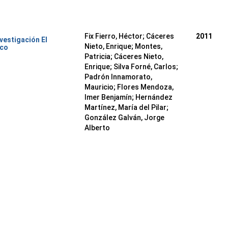
Fix Fierro, Héctor
;
Cáceres
2011
nvestigación El
Nieto, Enrique
;
Montes,
ico
Patricia
;
Cáceres Nieto,
Enrique
;
Silva Forné, Carlos
;
Padrón Innamorato,
Mauricio
;
Flores Mendoza,
Imer Benjamín
;
Hernández
Martínez, María del Pilar
;
González Galván, Jorge
Alberto