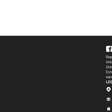
Rep
Uni
Uni
Est
sie
LEG