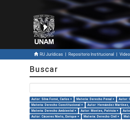
RU Jurídicas
Repositorio Institucional
Video
Buscar
Autor: Silva Forné, Carlos ×
Materia: Derecho Penal ×
Autor: 
Materia: Derecho Constitucional ×
Autor: Hernández Martínez, M
Materia: Derecho Ambiental ×
Autor: Montes, Patricia ×
Auto
Autor: Cáceres Nieto, Enrique ×
Materia: Derecho Civil ×
Mate