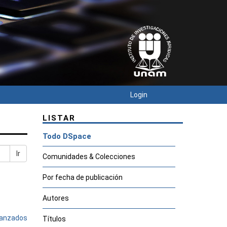
Login
LISTAR
Todo DSpace
Ir
Comunidades & Colecciones
Por fecha de publicación
Autores
avanzados
Títulos