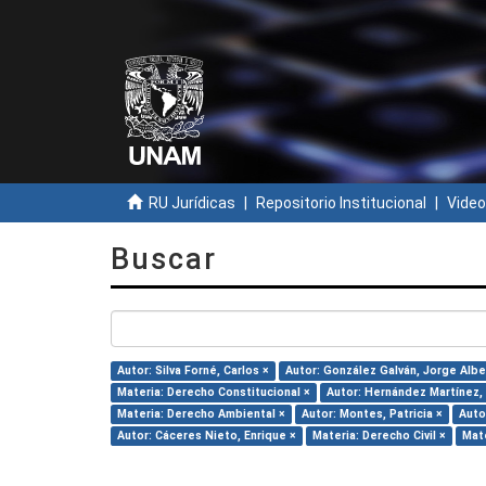
RU Jurídicas
Repositorio Institucional
Video
Buscar
Autor: Silva Forné, Carlos ×
Autor: González Galván, Jorge Albe
Materia: Derecho Constitucional ×
Autor: Hernández Martínez, M
Materia: Derecho Ambiental ×
Autor: Montes, Patricia ×
Auto
Autor: Cáceres Nieto, Enrique ×
Materia: Derecho Civil ×
Mate