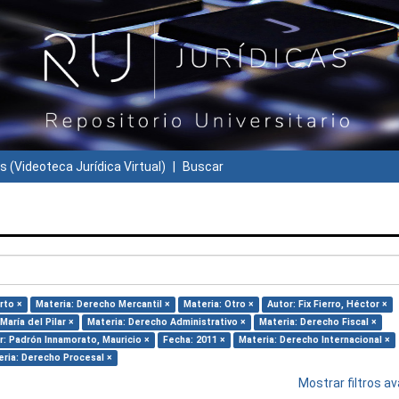
s (Videoteca Jurídica Virtual)
Buscar
rto ×
Materia: Derecho Mercantil ×
Materia: Otro ×
Autor: Fix Fierro, Héctor ×
aría del Pilar ×
Materia: Derecho Administrativo ×
Materia: Derecho Fiscal ×
r: Padrón Innamorato, Mauricio ×
Fecha: 2011 ×
Materia: Derecho Internacional ×
ria: Derecho Procesal ×
Mostrar filtros 