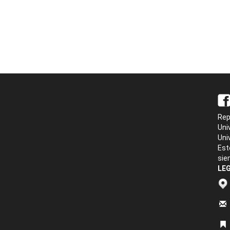
Rep
Uni
Uni
Est
sie
LEG