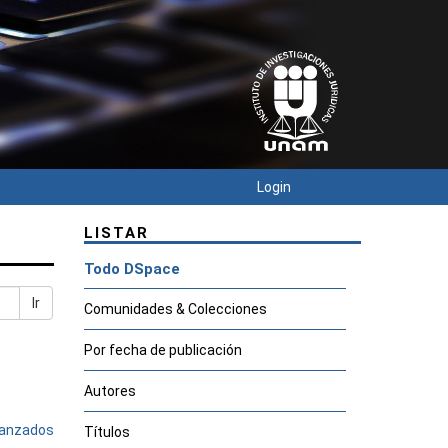
Login
LISTAR
Todo DSpace
Ir
Comunidades & Colecciones
Por fecha de publicación
Autores
avanzados
Títulos