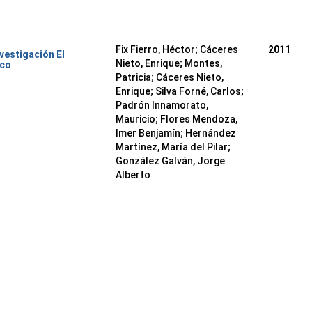
Fix Fierro, Héctor
;
Cáceres
2011
nvestigación El
Nieto, Enrique
;
Montes,
ico
Patricia
;
Cáceres Nieto,
Enrique
;
Silva Forné, Carlos
;
Padrón Innamorato,
Mauricio
;
Flores Mendoza,
Imer Benjamín
;
Hernández
Martínez, María del Pilar
;
González Galván, Jorge
Alberto