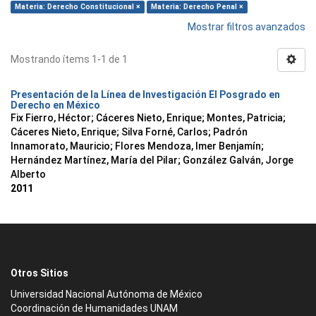
Materia: Derecho Constitucional ×
Materia: Derecho Penal ×
Mostrar filtros avanzados
Mostrando ítems 1-1 de 1
Presentación de la Línea de Investigación El Posgrado en
Derecho en México
Fix Fierro, Héctor
;
Cáceres Nieto, Enrique
;
Montes, Patricia
;
Cáceres Nieto, Enrique
;
Silva Forné, Carlos
;
Padrón
Innamorato, Mauricio
;
Flores Mendoza, Imer Benjamín
;
Hernández Martínez, María del Pilar
;
González Galván, Jorge
Alberto
2011
Otros Sitios
Universidad Nacional Autónoma de México
Coordinación de Humanidades UNAM