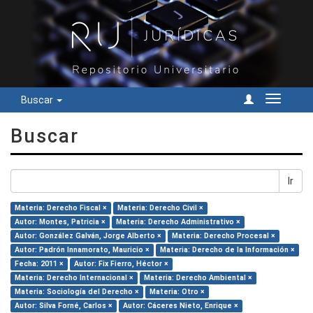
Buscar
Cambiar
navegac
Buscar
Ir
Materia: Derecho Fiscal ×
Materia: Derecho Civil ×
Autor: Montes, Patricia ×
Materia: Derecho Administrativo ×
Autor: González Galván, Jorge Alberto ×
Materia: Derecho Procesal ×
Autor: Padrón Innamorato, Mauricio ×
Materia: Derecho de la Información ×
Fecha: 2011 ×
Autor: Fix Fierro, Héctor ×
Materia: Derecho Internacional ×
Materia: Derecho Ambiental ×
Materia: Sociología del Derecho ×
Materia: Otro ×
Autor: Silva Forné, Carlos ×
Autor: Cáceres Nieto, Enrique ×