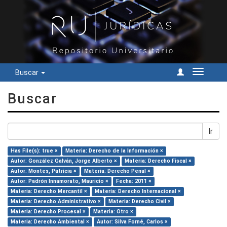
Buscar
Cambiar
navegac
Buscar
Ir
Has File(s): true ×
Materia: Derecho de la Información ×
Autor: González Galván, Jorge Alberto ×
Materia: Derecho Fiscal ×
Autor: Montes, Patricia ×
Materia: Derecho Penal ×
Autor: Padrón Innamorato, Mauricio ×
Fecha: 2011 ×
Materia: Derecho Mercantil ×
Materia: Derecho Internacional ×
Materia: Derecho Administrativo ×
Materia: Derecho Civil ×
Materia: Derecho Procesal ×
Materia: Otro ×
Materia: Derecho Ambiental ×
Autor: Silva Forné, Carlos ×