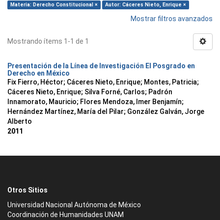
Materia: Derecho Constitucional ×
Autor: Cáceres Nieto, Enrique ×
Mostrar filtros avanzados
Mostrando ítems 1-1 de 1
Presentación de la Línea de Investigación El Posgrado en
Derecho en México
Fix Fierro, Héctor
;
Cáceres Nieto, Enrique
;
Montes, Patricia
;
Cáceres Nieto, Enrique
;
Silva Forné, Carlos
;
Padrón
Innamorato, Mauricio
;
Flores Mendoza, Imer Benjamín
;
Hernández Martínez, María del Pilar
;
González Galván, Jorge
Alberto
2011
Otros Sitios
Universidad Nacional Autónoma de México
Coordinación de Humanidades UNAM