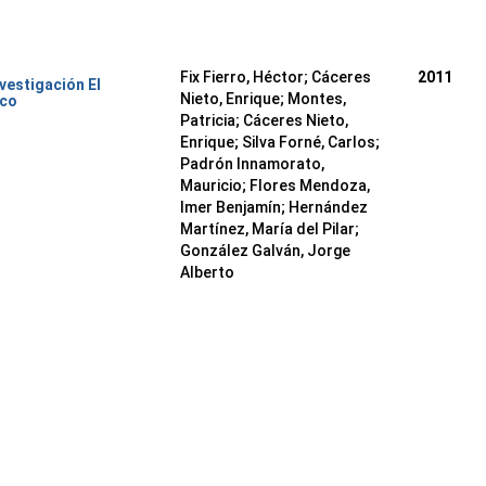
Fix Fierro, Héctor
;
Cáceres
2011
nvestigación El
Nieto, Enrique
;
Montes,
ico
Patricia
;
Cáceres Nieto,
Enrique
;
Silva Forné, Carlos
;
Padrón Innamorato,
Mauricio
;
Flores Mendoza,
Imer Benjamín
;
Hernández
Martínez, María del Pilar
;
González Galván, Jorge
Alberto