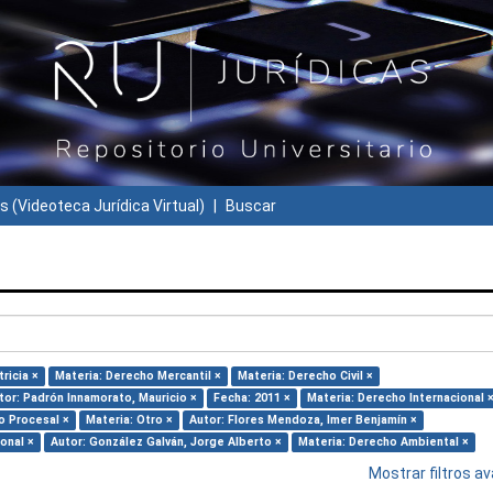
s (Videoteca Jurídica Virtual)
Buscar
ricia ×
Materia: Derecho Mercantil ×
Materia: Derecho Civil ×
tor: Padrón Innamorato, Mauricio ×
Fecha: 2011 ×
Materia: Derecho Internacional 
o Procesal ×
Materia: Otro ×
Autor: Flores Mendoza, Imer Benjamín ×
onal ×
Autor: González Galván, Jorge Alberto ×
Materia: Derecho Ambiental ×
Mostrar filtros 