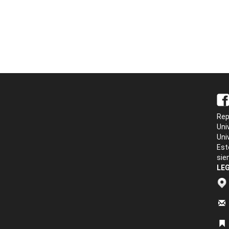
Rep
Uni
Uni
Est
sie
LEG