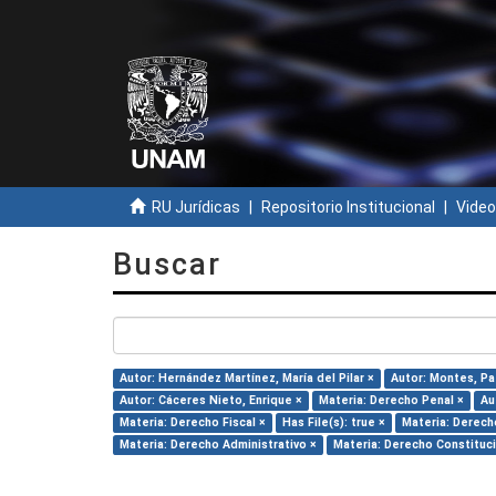
RU Jurídicas
Repositorio Institucional
Video
Buscar
Autor: Hernández Martínez, María del Pilar ×
Autor: Montes, Pat
Autor: Cáceres Nieto, Enrique ×
Materia: Derecho Penal ×
Au
Materia: Derecho Fiscal ×
Has File(s): true ×
Materia: Derech
Materia: Derecho Administrativo ×
Materia: Derecho Constituci