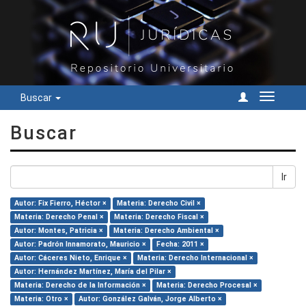
Buscar
Cambiar
navegac
Buscar
Ir
Autor: Fix Fierro, Héctor ×
Materia: Derecho Civil ×
Materia: Derecho Penal ×
Materia: Derecho Fiscal ×
Autor: Montes, Patricia ×
Materia: Derecho Ambiental ×
Autor: Padrón Innamorato, Mauricio ×
Fecha: 2011 ×
Autor: Cáceres Nieto, Enrique ×
Materia: Derecho Internacional ×
Autor: Hernández Martínez, María del Pilar ×
Materia: Derecho de la Información ×
Materia: Derecho Procesal ×
Materia: Otro ×
Autor: González Galván, Jorge Alberto ×