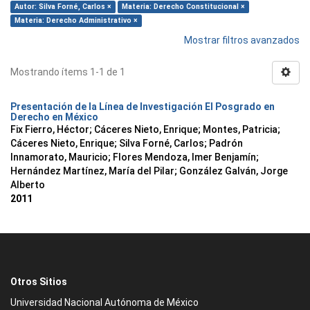
Autor: Silva Forné, Carlos ×
Materia: Derecho Constitucional ×
Materia: Derecho Administrativo ×
Mostrar filtros avanzados
Mostrando ítems 1-1 de 1
Presentación de la Línea de Investigación El Posgrado en
Derecho en México
Fix Fierro, Héctor
;
Cáceres Nieto, Enrique
;
Montes, Patricia
;
Cáceres Nieto, Enrique
;
Silva Forné, Carlos
;
Padrón
Innamorato, Mauricio
;
Flores Mendoza, Imer Benjamín
;
Hernández Martínez, María del Pilar
;
González Galván, Jorge
Alberto
2011
Otros Sitios
Universidad Nacional Autónoma de México