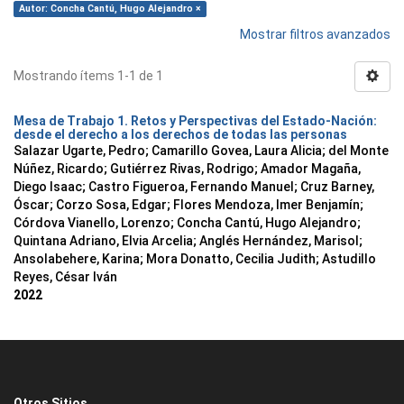
Autor: Concha Cantú, Hugo Alejandro ×
Mostrar filtros avanzados
Mostrando ítems 1-1 de 1
Mesa de Trabajo 1. Retos y Perspectivas del Estado-Nación:
desde el derecho a los derechos de todas las personas
Salazar Ugarte, Pedro
;
Camarillo Govea, Laura Alicia
;
del Monte
Núñez, Ricardo
;
Gutiérrez Rivas, Rodrigo
;
Amador Magaña,
Diego Isaac
;
Castro Figueroa, Fernando Manuel
;
Cruz Barney,
Óscar
;
Corzo Sosa, Edgar
;
Flores Mendoza, Imer Benjamín
;
Córdova Vianello, Lorenzo
;
Concha Cantú, Hugo Alejandro
;
Quintana Adriano, Elvia Arcelia
;
Anglés Hernández, Marisol
;
Ansolabehere, Karina
;
Mora Donatto, Cecilia Judith
;
Astudillo
Reyes, César Iván
2022
Otros Sitios