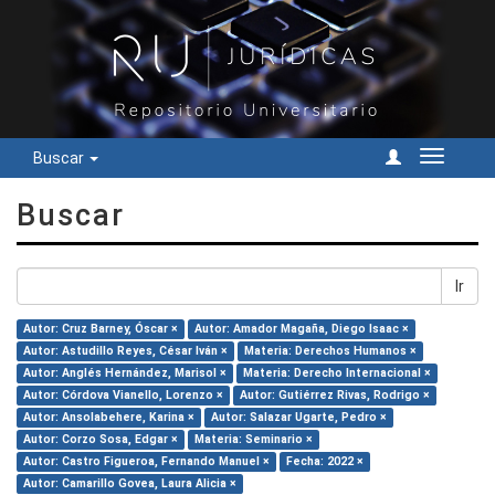
Buscar
Cambiar
navegac
Buscar
Ir
Autor: Cruz Barney, Óscar ×
Autor: Amador Magaña, Diego Isaac ×
Autor: Astudillo Reyes, César Iván ×
Materia: Derechos Humanos ×
Autor: Anglés Hernández, Marisol ×
Materia: Derecho Internacional ×
Autor: Córdova Vianello, Lorenzo ×
Autor: Gutiérrez Rivas, Rodrigo ×
Autor: Ansolabehere, Karina ×
Autor: Salazar Ugarte, Pedro ×
Autor: Corzo Sosa, Edgar ×
Materia: Seminario ×
Autor: Castro Figueroa, Fernando Manuel ×
Fecha: 2022 ×
Autor: Camarillo Govea, Laura Alicia ×