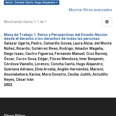
Autor: Concha Cantú, Hugo Alejandro ×
Mostrar filtros avanzados
Mostrando ítems 1-1 de 1
Mesa de Trabajo 1. Retos y Perspectivas del Estado-Nación:
desde el derecho a los derechos de todas las personas
Salazar Ugarte, Pedro
;
Camarillo Govea, Laura Alicia
;
del Monte
Núñez, Ricardo
;
Gutiérrez Rivas, Rodrigo
;
Amador Magaña,
Diego Isaac
;
Castro Figueroa, Fernando Manuel
;
Cruz Barney,
Óscar
;
Corzo Sosa, Edgar
;
Flores Mendoza, Imer Benjamín
;
Córdova Vianello, Lorenzo
;
Concha Cantú, Hugo Alejandro
;
Quintana Adriano, Elvia Arcelia
;
Anglés Hernández, Marisol
;
Ansolabehere, Karina
;
Mora Donatto, Cecilia Judith
;
Astudillo
Reyes, César Iván
2022
Otros Sitios