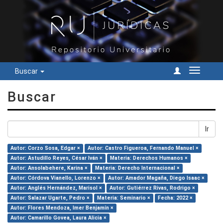
Buscar
Cambiar
navegac
Buscar
Ir
Autor: Corzo Sosa, Edgar ×
Autor: Castro Figueroa, Fernando Manuel ×
Autor: Astudillo Reyes, César Iván ×
Materia: Derechos Humanos ×
Autor: Ansolabehere, Karina ×
Materia: Derecho Internacional ×
Autor: Córdova Vianello, Lorenzo ×
Autor: Amador Magaña, Diego Isaac ×
Autor: Anglés Hernández, Marisol ×
Autor: Gutiérrez Rivas, Rodrigo ×
Autor: Salazar Ugarte, Pedro ×
Materia: Seminario ×
Fecha: 2022 ×
Autor: Flores Mendoza, Imer Benjamín ×
Autor: Camarillo Govea, Laura Alicia ×