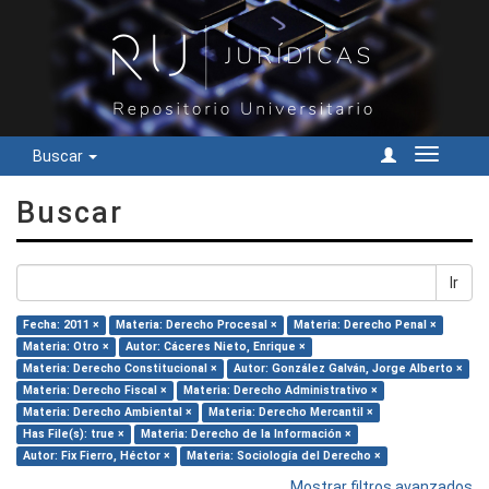
Buscar
Cambiar
navegac
Buscar
Ir
Fecha: 2011 ×
Materia: Derecho Procesal ×
Materia: Derecho Penal ×
Materia: Otro ×
Autor: Cáceres Nieto, Enrique ×
Materia: Derecho Constitucional ×
Autor: González Galván, Jorge Alberto ×
Materia: Derecho Fiscal ×
Materia: Derecho Administrativo ×
Materia: Derecho Ambiental ×
Materia: Derecho Mercantil ×
Has File(s): true ×
Materia: Derecho de la Información ×
Autor: Fix Fierro, Héctor ×
Materia: Sociología del Derecho ×
Mostrar filtros avanzados