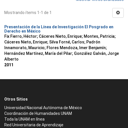
Mostrando ítems 1-1 de 1
Presentación de la Línea de Investigación El Posgrado en
Derecho en México
Fix Fierro, Héctor
;
Cáceres Nieto, Enrique
;
Montes, Patricia
;
Cáceres Nieto, Enrique
;
Silva Forné, Carlos
;
Padrón
Innamorato, Mauricio
;
Flores Mendoza, Imer Benjamín
;
Hernández Martínez, María del Pilar
;
González Galván, Jorge
Alberto
2011
Otros Sitios
Universidad Nacional Autónoma de México
Coordinación de Humanidades UNAM
Toda la UNAM en línea
Red Universitaria de Aprendizaje